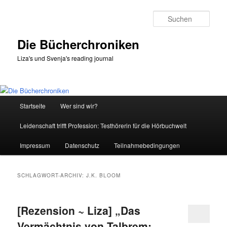
Zum
Zum
primären
sekundären
Such
Inhalt
Inhalt
springen
springen
Die Bücherchroniken
Liza's und Svenja's reading journal
Hauptmenü
Startseite
Wer sind wir?
Leidenschaft trifft Profession: Testhörerin für die Hörbuchwelt
Impressum
Datenschutz
Teilnahmebedingungen
SCHLAGWORT-ARCHIV:
J.K. BLOOM
[Rezension ~ Liza] „Das
Vermächtnis von Talbrem: