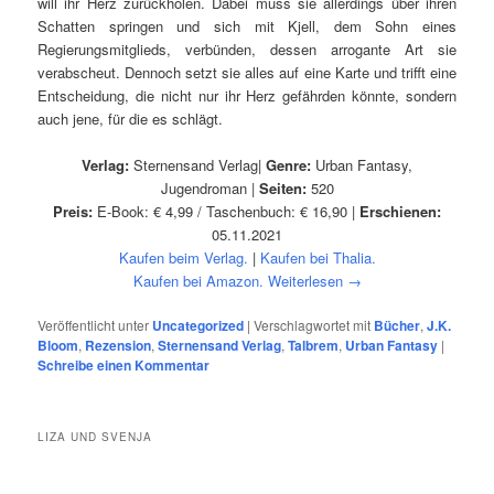
will ihr Herz zurückholen. Dabei muss sie allerdings über ihren
Schatten springen und sich mit Kjell, dem Sohn eines
Regierungsmitglieds, verbünden, dessen arrogante Art sie
verabscheut. Dennoch setzt sie alles auf eine Karte und trifft eine
Entscheidung, die nicht nur ihr Herz gefährden könnte, sondern
auch jene, für die es schlägt.
Verlag:
Sternensand Verlag|
Genre:
Urban Fantasy,
Jugendroman |
Seiten:
520
Preis:
E-Book: € 4,99 / Taschenbuch: € 16,90 |
Erschienen:
05.11.2021
Kaufen beim Verlag.
|
Kaufen bei Thalia.
Kaufen bei Amazon.
Weiterlesen
→
Veröffentlicht unter
Uncategorized
|
Verschlagwortet mit
Bücher
,
J.K.
Bloom
,
Rezension
,
Sternensand Verlag
,
Talbrem
,
Urban Fantasy
|
Schreibe einen Kommentar
LIZA UND SVENJA