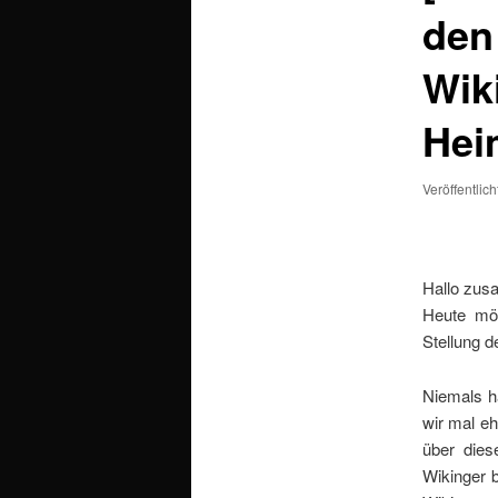
den
Wik
Hei
Veröffentlic
Hallo zu
Heute mö
Stellung d
Niemals h
wir mal eh
über die
Wikinger b