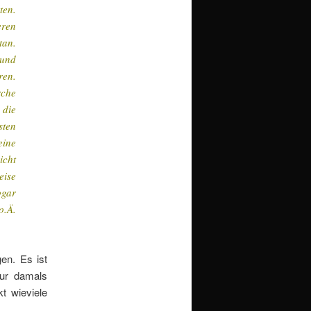
ten.
eren
tan.
 und
ren.
rche
 die
sten
eine
icht
eise
ogar
o.Ä.
en. Es ist
tur damals
t wieviele