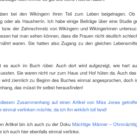
aben bei den Wikingern ihren Teil zum Leben beigetragen. Ob 
g oder als Hausherrin. Ich habe einige Beiträge über eine Studie 
, bzw. der Zahnschmelz von Wikingern und Wikingerinnen untersuc
ssen hat man sehen können, dass die Frauen nicht deutlich schlecht
nährt waren. Sie hatten also Zugang zu den gleichen Lebensmitte
es auch im Buch rüber. Auch dort wird aufgezeigt, wie hart a
mussten. Sie waren nicht nur zum Haus und Hof hüten da. Auch das
 wird ziemlich zu Beginn des Buches einmal angesprochen, doch 
ang, das müsst ihr selbst herausfinden!
n diesem Zusammenhang auf einen Artikel von Miss Jones getroffe
 einmal verlinken möchte, da ich ihn wirklich toll fand!
en Artikel bin ich auch zu der Doku
Mächtige Männer – Ohnmächti
ie ich euch hier ebenfalls einmal verlinke.