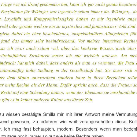
 Frage wie ich drauf gekommen bin, kann ich gar nicht genau beantwor
 Faszination für Wikinger war irgendwie schon immer da. Wikinger,.. d
, Loyalität und Kompromisslosigkeit haben es mir irgendwie ange
ohl oder gerade weil sie ein so mystisches und fantastisches Volk sind
tzdem dabei ein eher bescheidenes, unspektakuläres Alltagsleben füh
 fand das immer sehr beeindruckend. Vor meiner intensiven Reche
ste ich zwar auch schon viel, aber das konkrete Wissen, auch über
ellschaftlichen Strukturen musst ich mir wirklich anlesen. Am mei
indruckt hat mich dabei, dass anders als man es vermutet, die Frau 
hältnismäßig hohe Stellung in der Gesellschaft hat. Sie muss sich n
er dem Mann unterordnen sondern hatte in ihren Bereichen teilw
ar mehr Rechte als der Mann. Dafür spricht auch, dass die Frauen s
 Recht auf eine Scheidung hatten, wenn der Ehemann sie misshandelte 
 gibt es in keiner anderen Kultur aus dieser Zeit.
u wissen bestätigte Smilla mir mit ihrer Antwort meine Vermutung
kend gewesen, zu erfahren wie weit vorangeschritten diese Kul
. Ich mag fast behaupten, modern. Besonders wenn man bedenk
utzutage noch immer so gut wie keine Rechte haben.