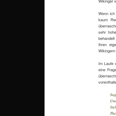
Wikinger v
Wenn ich 
kaum Rec
überrasche
sehr hohe
behandelt
ihren eig
Wikingern 
Im Laufe 
eine Frag
überrasch
vorenthalt
Sag
Und
Ste
The