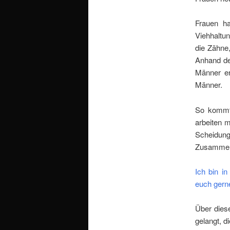
Frauen h
Viehhaltun
die Zähne
Anhand de
Männer er
Männer.
So kommt 
arbeiten 
Scheidung
Zusammenh
Ich bin i
euch gerne
Über dies
gelangt, d