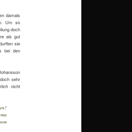
uen damals
en. Um so
ellung doch
re als gut
urften sie
ls bei den
 Johansson
 doch sehr
lich nicht
men?
hema
esem