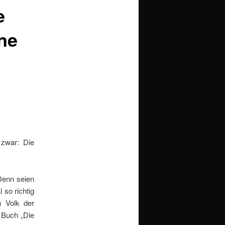
e
ne
zwar: Die
Denn seien
 so richtig
 Volk der
m Buch „Die