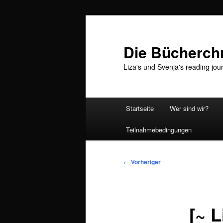
Zum
primären
Inhalt
Die Bücherch
springen
Liza's und Svenja's reading jou
Hauptmenü
Startseite
Wer sind wir?
Teilnahmebedingungen
Beitragsnavigation
←
Vorheriger
[~ L