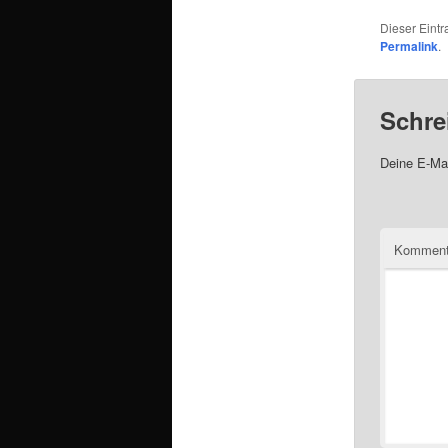
Dieser Eint
Permalink
.
Schre
Deine E-Mai
Komment