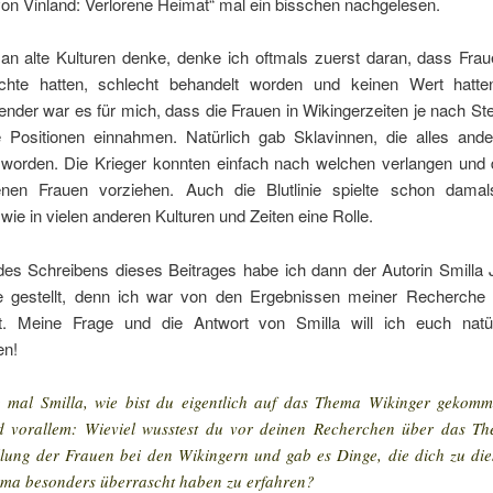
on Vinland: Verlorene Heimat“ mal ein bisschen nachgelesen.
an alte Kulturen denke, denke ich oftmals zuerst daran, dass Fra
hte hatten, schlecht behandelt worden und keinen Wert hatt
nder war es für mich, dass die Frauen in Wikingerzeiten je nach St
 Positionen einnahmen. Natürlich gab Sklavinnen, die alles ande
 worden. Die Krieger konnten einfach nach welchen verlangen und d
enen Frauen vorziehen. Auch die Blutlinie spielte schon dama
wie in vielen anderen Kulturen und Zeiten eine Rolle.
des Schreibens dieses Beitrages habe ich dann der Autorin Smilla
e gestellt, denn ich war von den Ergebnissen meiner Recherche
t. Meine Frage und die Antwort von Smilla will ich euch natür
en!
 mal Smilla, wie bist du eigentlich auf das Thema Wikinger gekom
 vorallem: Wieviel wusstest du vor deinen Recherchen über das T
llung der Frauen bei den Wikingern und gab es Dinge, die dich zu di
ma besonders überrascht haben zu erfahren?