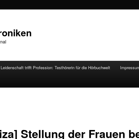
roniken
rnal
Leidenschaft trifft Profession: Testhörerin für die Hörbuchwelt
Impressu
iza] Stellung der Frauen b