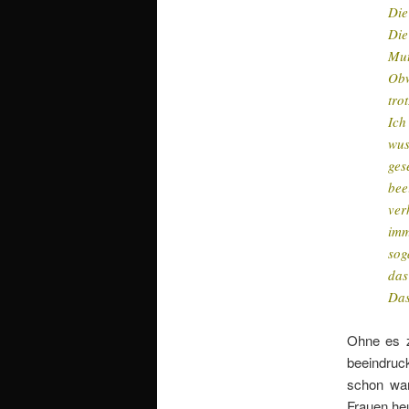
Die
Die
Mut
Obw
tro
Ich
wus
ges
bee
ver
imm
sog
das
Das
Ohne es z
beeindruc
schon war
Frauen he