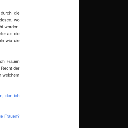
durch die
gelesen, wo
ht worden.
er als die
ln wie die
uch Frauen
 Recht der
in welchem
n, den ich
ge Frauen?