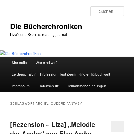
Zum
Zum
primären
sekundären
Such
Inhalt
Inhalt
springen
springen
Die Bücherchroniken
Liza's und Svenja's reading journal
Hauptmenü
Startseite
Wer sind wir?
Leidenschaft trifft Profession: Testhörerin für die Hörbuchwelt
Impressum
Datenschutz
Teilnahmebedingungen
SCHLAGWORT-ARCHIV:
QUEERE FANTASY
[Rezension ~ Liza] „Melodie
der Asche“ von Elya Aydar