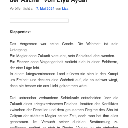
Veröffentlicht am
7. Mai 2024
von
Liza
Klappentext
Das Vergessen war seine Gnade. Die Wahrheit ist sein
Untergang.
Ein Magier ohne Zukunft versucht, sein Schicksal abzuwenden.
Ein Fischer ohne Vergangenheit verliebt sich in einen Feldherrn,
der eine Lüge lebt.
In einem kriegszerrissenen Land stürzen sie sich in den Kampf
um Freiheit und decken eine Wahrheit auf, die so schwer wiegt,
dass sie besser nie ans Licht gekommen wäre.
Drei untrennbar verbundene Schicksale entscheiden über die
Zukunft eines kriegszerrissenen Reiches. Inmitten des Konfliktes
zwischen der Rebellion und dem grausamen Regime des Sha ist
Caliyan der stärkste Magier seiner Zeit, doch man hat ihm alles
genommen. Im Versuch seiner dunklen Bestimmung zu
entfliehen, verliert er sich in Rache. Vaelen ist ein einfacher