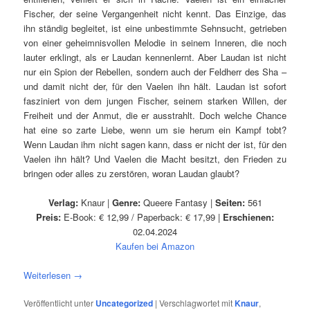
Fischer, der seine Vergangenheit nicht kennt. Das Einzige, das
ihn ständig begleitet, ist eine unbestimmte Sehnsucht, getrieben
von einer geheimnisvollen Melodie in seinem Inneren, die noch
lauter erklingt, als er Laudan kennenlernt. Aber Laudan ist nicht
nur ein Spion der Rebellen, sondern auch der Feldherr des Sha –
und damit nicht der, für den Vaelen ihn hält. Laudan ist sofort
fasziniert von dem jungen Fischer, seinem starken Willen, der
Freiheit und der Anmut, die er ausstrahlt. Doch welche Chance
hat eine so zarte Liebe, wenn um sie herum ein Kampf tobt?
Wenn Laudan ihm nicht sagen kann, dass er nicht der ist, für den
Vaelen ihn hält? Und Vaelen die Macht besitzt, den Frieden zu
bringen oder alles zu zerstören, woran Laudan glaubt?
Verlag:
Knaur |
Genre:
Queere Fantasy |
Seiten:
561
Preis:
E-Book: € 12,99 / Paperback: € 17,99 |
Erschienen:
02.04.2024
Kaufen bei Amazon
Weiterlesen
→
Veröffentlicht unter
Uncategorized
|
Verschlagwortet mit
Knaur
,