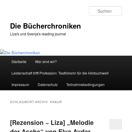
Zum
Zum
primären
sekundären
Such
Inhalt
Inhalt
springen
springen
Die Bücherchroniken
Liza's und Svenja's reading journal
Hauptmenü
Startseite
Wer sind wir?
Leidenschaft trifft Profession: Testhörerin für die Hörbuchwelt
Impressum
Datenschutz
Teilnahmebedingungen
SCHLAGWORT-ARCHIV:
KNAUR
[Rezension ~ Liza] „Melodie
der Asche“ von Elya Aydar