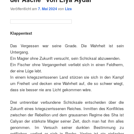
Veröffentlicht am
7. Mai 2024
von
Liza
Klappentext
Das Vergessen war seine Gnade. Die Wahrheit ist sein
Untergang.
Ein Magier ohne Zukunft versucht, sein Schicksal abzuwenden.
Ein Fischer ohne Vergangenheit verliebt sich in einen Feldherrn,
der eine Lüge lebt.
In einem kriegszerrissenen Land stürzen sie sich in den Kampf
um Freiheit und decken eine Wahrheit auf, die so schwer wiegt,
dass sie besser nie ans Licht gekommen wäre.
Drei untrennbar verbundene Schicksale entscheiden über die
Zukunft eines kriegszerrissenen Reiches. Inmitten des Konfliktes
zwischen der Rebellion und dem grausamen Regime des Sha ist
Caliyan der stärkste Magier seiner Zeit, doch man hat ihm alles
genommen. Im Versuch seiner dunklen Bestimmung zu
entfliehen, verliert er sich in Rache. Vaelen ist ein einfacher