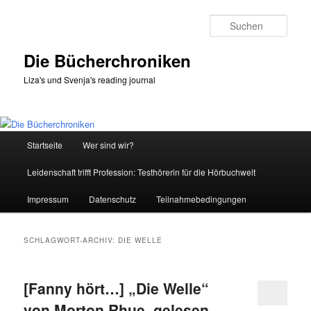
Zum
Zum
primären
sekundären
Such
Inhalt
Inhalt
springen
springen
Die Bücherchroniken
Liza's und Svenja's reading journal
Hauptmenü
Startseite
Wer sind wir?
Leidenschaft trifft Profession: Testhörerin für die Hörbuchwelt
Impressum
Datenschutz
Teilnahmebedingungen
SCHLAGWORT-ARCHIV:
DIE WELLE
[Fanny hört…] „Die Welle“
von Morton Rhue, gelesen