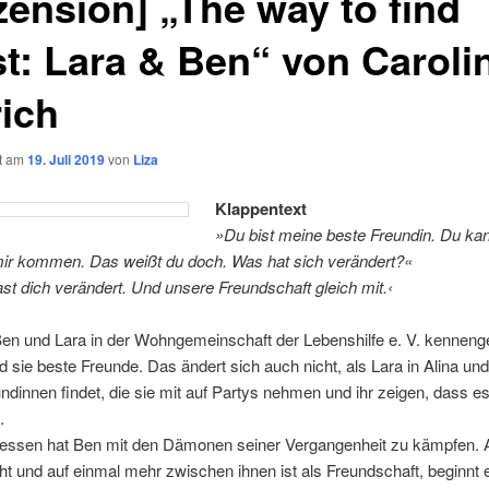
zension] „The way to find
st: Lara & Ben“ von Caroli
ich
ht am
19. Juli 2019
von
Liza
Klappentext
»Du bist meine beste Freundin. Du kan
mir kommen. Das weißt du doch. Was hat sich verändert?«
st dich verändert. Und unsere Freundschaft gleich mit.‹
Ben und Lara in der Wohngemeinschaft der Lebenshilfe e. V. kennenge
d sie beste Freunde. Das ändert sich auch nicht, als Lara in Alina un
undinnen findet, die sie mit auf Partys nehmen und ihr zeigen, dass e
.
ssen hat Ben mit den Dämonen seiner Vergangenheit zu kämpfen. A
ht und auf einmal mehr zwischen ihnen ist als Freundschaft, beginnt 