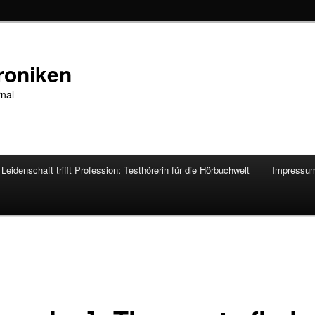
roniken
rnal
Leidenschaft trifft Profession: Testhörerin für die Hörbuchwelt
Impressu