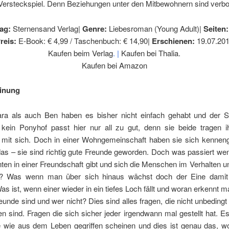
 Versteckspiel. Denn Beziehungen unter den Mitbewohnern sind verbo
lag:
Sternensand Verlag|
Genre:
Liebesroman (Young Adult)|
Seiten:
reis:
E-Book: € 4,99 / Taschenbuch: € 14,90|
Erschienen:
19.07.20
Kaufen beim Verlag
. |
Kaufen bei Thalia.
Kaufen bei Amazon
inung
ra als auch Ben haben es bisher nicht einfach gehabt und der 
 kein Ponyhof passt hier nur all zu gut, denn sie beide tragen i
mit sich. Doch in einer Wohngemeinschaft haben sie sich kenneng
das – sie sind richtig gute Freunde geworden. Doch was passiert w
n in einer Freundschaft gibt und sich die Menschen im Verhalten un
? Was wenn man über sich hinaus wächst doch der Eine damit 
 ist, wenn einer wieder in ein tiefes Loch fällt und woran erkennt m
unde sind und wer nicht? Dies sind alles fragen, die nicht unbedingt
n sind. Fragen die sich sicher jeder irgendwann mal gestellt hat. Es
ie wie aus dem Leben gegriffen scheinen und dies ist genau das, w