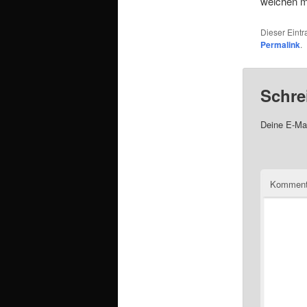
welchen ma
Dieser Eint
Permalink
.
Schre
Deine E-Mai
Komment