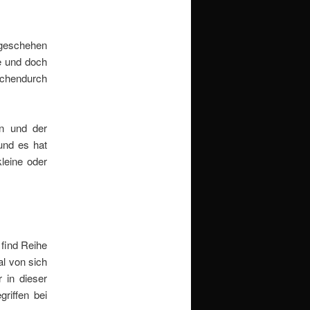
 geschehen
e und doch
schendurch
en und der
und es hat
leine oder
 find Reihe
al von sich
 in dieser
riffen bei