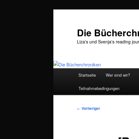
Zum
primären
Inhalt
Die Bücherch
springen
Liza's und Svenja's reading jou
Hauptmenü
Startseite
Wer sind wir?
Teilnahmebedingungen
Beitragsnavigation
←
Vorheriger