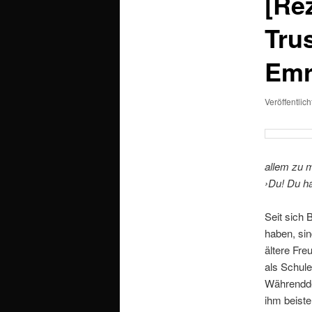
[Re
Tru
Emr
Veröffentlic
allem zu 
›Du! Du ha
Seit sich 
haben, sin
ältere Fre
als Schule
Währendde
ihm beiste