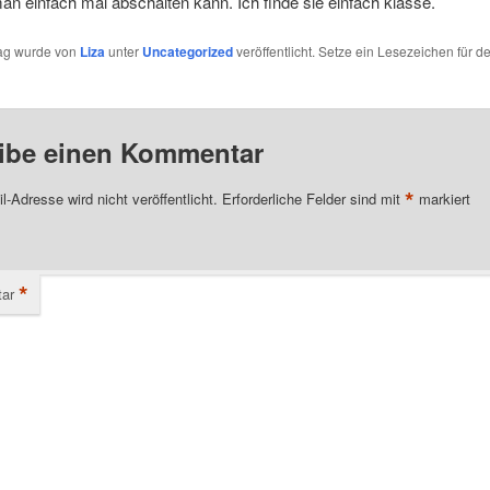
n einfach mal abschalten kann. Ich finde sie einfach klasse.
rag wurde von
Liza
unter
Uncategorized
veröffentlicht. Setze ein Lesezeichen für d
ibe einen Kommentar
*
l-Adresse wird nicht veröffentlicht.
Erforderliche Felder sind mit
markiert
*
ar