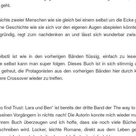
geht.
ichte zweier Menschen wie sie gleich bei einem selbst um die Ecke
ine Geschichte wie sie sich vor den eigenen Augen abspielen könnt
iefgründig, regt zum nachdenken an und lässt sich wunderbar zwi
ibstil ist wie in den vorherigen Bänden flüssig, einfach zu les
e selbst kann man super folgen. Dieses Buch ist in sich stimmig 
 gefreut, die Protagonisten aus den vorherigen Bänden hier durch k
re Crossover wieder zu treffen.
o find Trust: Lara und Ben“ ist bereits der dritte Band der The way to
seinen Vorgängern in nichts nach! Die Autorin konnte mich wieder m
hrem Buch überzeugen und ich hoffe, dass sie noch viele Bücher
schreiben wird. Locker, leichte Romane, direkt aus dem Leben geg