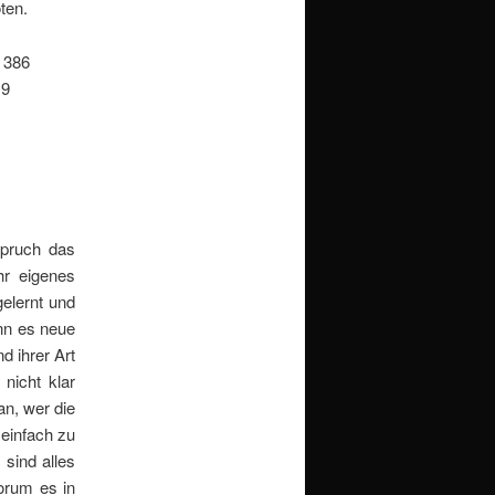
ten.
386
19
Spruch das
hr eigenes
elernt und
enn es neue
d ihrer Art
nicht klar
an, wer die
 einfach zu
 sind alles
orum es in