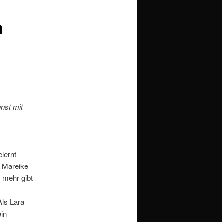
n
nst mit
lernt
d Mareike
s mehr gibt
ls Lara
ein