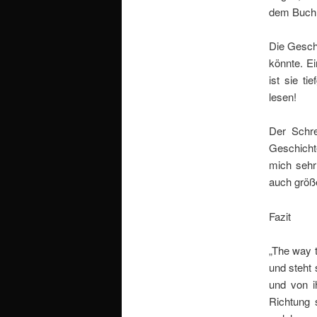
dem Buch 
Die Gesch
könnte. E
ist sie t
lesen!
Der Schre
Geschicht
mich sehr
auch größe
Fazit
„The way t
und steht 
und von i
Richtung 