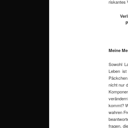
riskantes
Ver
P
Meine Me
Sowohl La
Leben ist
Päckchen 
nicht nur 
Komponente
verändern
kommt? Was
wahren Fre
beantworte
fragen, d