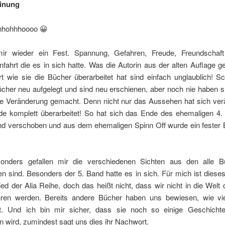
inung
hhhohhhoooo 😀
ir wieder ein Fest. Spannung, Gefahren, Freude, Freundschaft
fahrt die es in sich hatte. Was die Autorin aus der alten Auflage 
t wie sie die Bücher überarbeitet hat sind einfach unglaublich! S
cher neu aufgelegt und sind neu erschienen, aber noch nie haben si
he Veränderung gemacht. Denn nicht nur das Aussehen hat sich verä
rde komplett überarbeitet! So hat sich das Ende des ehemaligen 4.
nd verschoben und aus dem ehemaligen Spinn Off wurde ein fester B
onders gefallen mir die verschiedenen Sichten aus den alle B
n sind. Besonders der 5. Band hatte es in sich. Für mich ist diese
ed der Alia Reihe, doch das heißt nicht, dass wir nicht in die Welt 
ren werden. Bereits andere Bücher haben uns bewiesen, wie viel
st. Und ich bin mir sicher, dass sie noch so einige Geschicht
en wird, zumindest sagt uns dies ihr Nachwort.