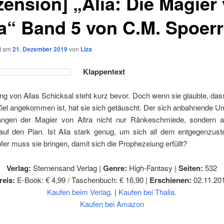
zension] „Alia: Die Magier
ra“ Band 5 von C.M. Spoerr
ht am
21. Dezember 2019
von
Liza
Klappentext
ung von Alias Schicksal steht kurz bevor. Doch wenn sie glaubte, das
iel angekommen ist, hat sie sich getäuscht. Der sich anbahnende U
ngen der Magier von Altra nicht nur Ränkeschmiede, sondern a
 auf den Plan. Ist Alia stark genug, um sich all dem entgegenzust
er muss sie bringen, damit sich die Prophezeiung erfüllt?
Verlag:
Sternensand Verlag |
Genre:
High-Fantasy |
Seiten:
532
reis:
E-Book: € 4,99 / Taschenbuch: € 16,90 |
Erschienen:
02.11.20
Kaufen beim Verlag.
|
Kaufen bei Thalia.
Kaufen bei Amazon