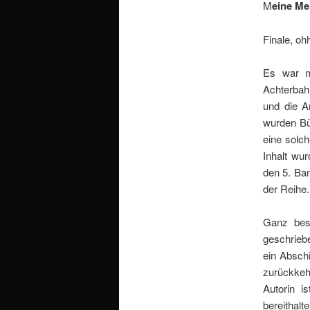
M
eine Me
Finale, o
Es war m
Achterbahn
und die Ar
wurden Bü
eine solc
Inhalt wu
den 5. Ba
der Reihe.
Ganz bes
geschriebe
ein Abschi
zurückkeh
Autorin i
bereithalt