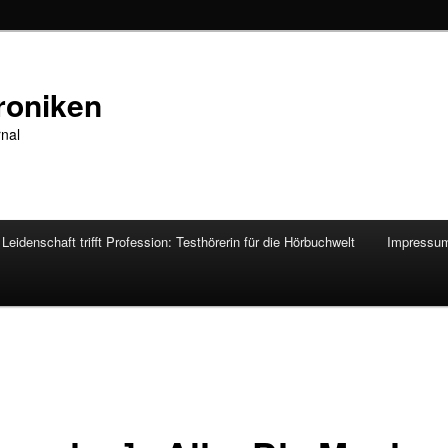
roniken
rnal
Leidenschaft trifft Profession: Testhörerin für die Hörbuchwelt
Impressu