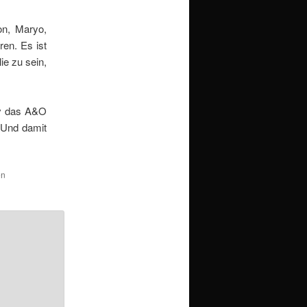
on, Maryo,
ren. Es ist
e zu sein,
tiv das A&O
 Und damit
en