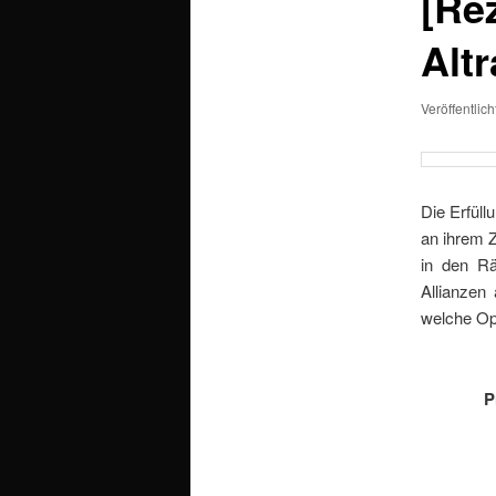
[Re
Alt
Veröffentlic
Die Erfüll
an ihrem Z
in den Rä
Allianzen
welche Opf
P