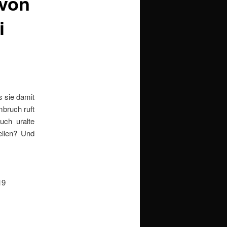
 von
i
s sie damit
mbruch ruft
uch uralte
ellen? Und
19