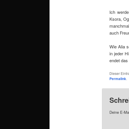
Ich werde
Ksora, Ogr
manchmal 
auch Freun
Wie Alia s
in jeder 
endet das
Dieser Eint
Permalink
.
Schre
Deine E-Mai