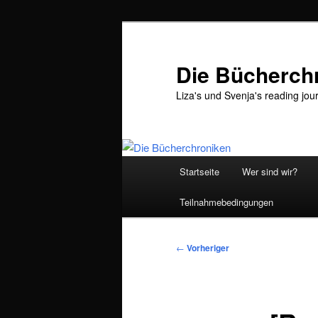
Zum
primären
Inhalt
Die Bücherch
springen
Liza's und Svenja's reading jou
Hauptmenü
Startseite
Wer sind wir?
Teilnahmebedingungen
Beitragsnavigation
←
Vorheriger