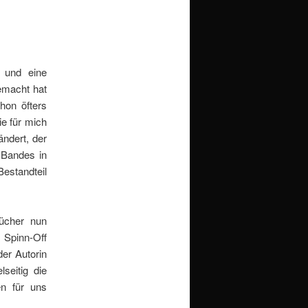
 und eine
gemacht hat
chon öfters
e für mich
ndert, der
 Bandes in
estandteil
ücher nun
s Spinn-Off
der Autorin
seitig die
en für uns