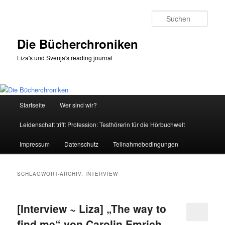
Zum
Zum
primären
sekundären
Such
Inhalt
Inhalt
springen
springen
Die Bücherchroniken
Liza's und Svenja's reading journal
Hauptmenü
Startseite
Wer sind wir?
Leidenschaft trifft Profession: Testhörerin für die Hörbuchwelt
Impressum
Datenschutz
Teilnahmebedingungen
SCHLAGWORT-ARCHIV:
INTERVIEW
[Interview ~ Liza] „The way to
find me“ von Carolin Emrich