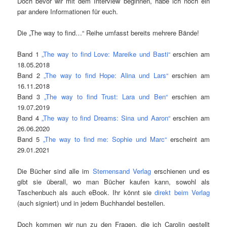
Doch bevor wir mit dem Interview beginnen, habe ich noch ein
par andere Informationen für euch.
Die „The way to find…“ Reihe umfasst bereits mehrere Bände!
Band 1
„The way to find Love: Mareike und Basti“
erschien am
18.05.2018
Band 2
„The way to find Hope: Alina und Lars“
erschien am
16.11.2018
Band 3
„The way to find Trust: Lara und Ben“
erschien am
19.07.2019
Band 4
„The way to find Dreams: Sina und Aaron“
erschien am
26.06.2020
Band 5
„The way to find me: Sophie und Marc“
erscheint am
29.01.2021
Die Bücher sind alle im
Sternensand Verlag
erschienen und es
gibt sie überall, wo man Bücher kaufen kann, sowohl als
Taschenbuch als auch eBook. Ihr könnt sie
direkt beim Verlag
(auch signiert) und in jedem Buchhandel bestellen.
Doch kommen wir nun zu den Fragen, die ich Carolin gestellt