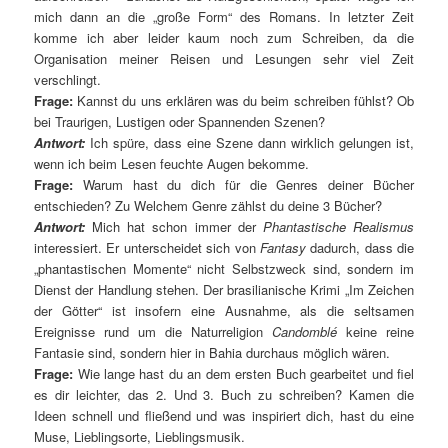
mich dann an die „große Form“ des Romans. In letzter Zeit
komme ich aber leider kaum noch zum Schreiben, da die
Organisation meiner Reisen und Lesungen sehr viel Zeit
verschlingt.
Frage:
Kannst du uns erklären was du beim schreiben fühlst? Ob
bei Traurigen, Lustigen oder Spannenden Szenen?
Antwort:
Ich spüre, dass eine Szene dann wirklich gelungen ist,
wenn ich beim Lesen feuchte Augen bekomme.
Frage:
Warum hast du dich für die Genres deiner Bücher
entschieden? Zu Welchem Genre zählst du deine 3 Bücher?
Antwort:
Mich hat schon immer der
Phantastische Realismus
interessiert. Er unterscheidet sich von
Fantasy
dadurch, dass die
„phantastischen Momente“ nicht Selbstzweck sind, sondern im
Dienst der Handlung stehen. Der brasilianische Krimi „Im Zeichen
der Götter“ ist insofern eine Ausnahme, als die seltsamen
Ereignisse rund um die Naturreligion
Candomblé
keine reine
Fantasie sind, sondern hier in Bahia durchaus möglich wären.
Frage:
Wie lange hast du an dem ersten Buch gearbeitet und fiel
es dir leichter, das 2. Und 3. Buch zu schreiben? Kamen die
Ideen schnell und fließend und was inspiriert dich, hast du eine
Muse, Lieblingsorte, Lieblingsmusik.