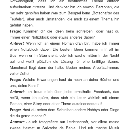
Notwendigkeit, dass ich ein bestimmtes Thema einfach
aufschreiben
musste
. Und dankbar bin ich sowohl Personen, die
mir sehr geholfen haben (wie zum Beispiel beim „Botschafter des
Teufels“), aber auch Umständen, die mich zu einem Thema hin
geführt haben.
Frage:
Kommen dir die Ideen beim schreiben, oder hast du
immer einen Notizblock oder etwas anderes dabei?
Antwort:
Wenn ich an einem Roman dran bin, habe ich immer
einen Notizblock dabei. Die besten Ideen kommen mir oft im
Bus, wenn er im Stau steht, oder ich wache mitten in der Nacht
auf und weiß plötzlich die Lösung für eine knifflige Szene.
Manchmal liegt dann der halbe Boden meines Arbeitszimmers
voller Zettel.
Frage:
Welche Erwartungen hast du noch an deine Bücher und
uns, deine Fans?
Antwort:
Ich freue mich über jedes ernsthafte
Feedback
,
das
heißt, wenn ich spüre, dass sich ein Leser wirklich mit einem
Roman, einer Story oder einer These auseinandersetzt!
Frage:
Hast du neben dem Schreiben andere Hobbys oder Dinge
die du gerne machst?
Antwort:
Ja ich fotografiere mit Leidenschaft, vor allem meine
zweite Heimat in Salvador da Bahia. Und ich mache Musik