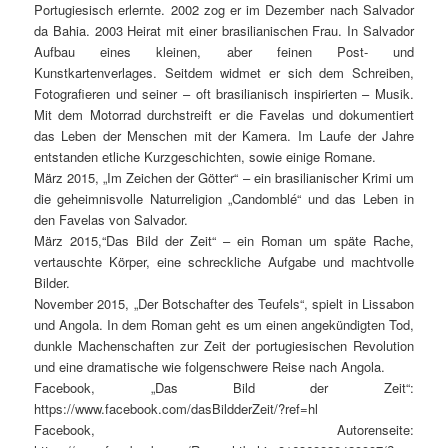
Portugiesisch erlernte. 2002 zog er im Dezember nach Salvador
da Bahia. 2003 Heirat mit einer brasilianischen Frau. In Salvador
Aufbau eines kleinen, aber feinen Post- und
Kunstkartenverlages. Seitdem widmet er sich dem Schreiben,
Fotografieren und seiner – oft brasilianisch inspirierten – Musik.
Mit dem Motorrad durchstreift er die Favelas und dokumentiert
das Leben der Menschen mit der Kamera. Im Laufe der Jahre
entstanden etliche Kurzgeschichten, sowie einige Romane.
März 2015, „Im Zeichen der Götter“ – ein brasilianischer Krimi um
die geheimnisvolle Naturreligion „Candomblé“ und das Leben in
den Favelas von Salvador.
März 2015,“Das Bild der Zeit“ – ein Roman um späte Rache,
vertauschte Körper, eine schreckliche Aufgabe und machtvolle
Bilder.
November 2015, „Der Botschafter des Teufels“, spielt in Lissabon
und Angola. In dem Roman geht es um einen angekündigten Tod,
dunkle Machenschaften zur Zeit der portugiesischen Revolution
und eine dramatische wie folgenschwere Reise nach Angola.
Facebook, „Das Bild der Zeit“:
https://www.facebook.com/dasBildderZeit/?ref=hl
Facebook, Autorenseite: