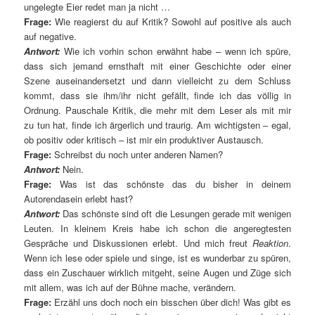
ungelegte Eier redet man ja nicht …
Frage:
Wie reagierst du auf Kritik? Sowohl auf positive als auch
auf negative.
Antwort:
Wie ich vorhin schon erwähnt habe – wenn ich spüre,
dass sich jemand ernsthaft mit einer Geschichte oder einer
Szene auseinandersetzt und dann vielleicht zu dem Schluss
kommt, dass sie ihm/ihr nicht gefällt, finde ich das völlig in
Ordnung. Pauschale Kritik, die mehr mit dem Leser als mit mir
zu tun hat, finde ich ärgerlich und traurig. Am wichtigsten – egal,
ob positiv oder kritisch – ist mir ein produktiver Austausch.
Frage:
Schreibst du noch unter anderen Namen?
Antwort:
Nein.
Frage:
Was ist das schönste das du bisher in deinem
Autorendasein erlebt hast?
Antwort:
Das schönste sind oft die Lesungen gerade mit wenigen
Leuten. In kleinem Kreis habe ich schon die angeregtesten
Gespräche und Diskussionen erlebt. Und mich freut
Reaktion
.
Wenn ich lese oder spiele und singe, ist es wunderbar zu spüren,
dass ein Zuschauer wirklich mitgeht, seine Augen und Züge sich
mit allem, was ich auf der Bühne mache, verändern.
Frage:
Erzähl uns doch noch ein bisschen über dich! Was gibt es