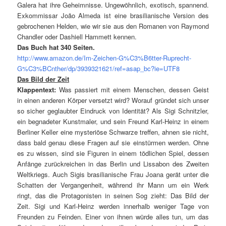
Galera hat ihre Geheimnisse. Ungewöhnlich, exotisch, spannend.
Exkommissar João Almeda ist eine brasilianische Version des
gebrochenen Helden, wie wir sie aus den Romanen von Raymond
Chandler oder Dashiell Hammett kennen.
Das Buch hat 340 Seiten.
http://www.amazon.de/Im-Zeichen-G%C3%B6tter-Ruprecht-
G%C3%BCnther/dp/3939321621/ref=asap_bc?ie=UTF8
Das Bild der Zeit
Klappentext:
Was passiert mit einem Menschen, dessen Geist
in einen anderen Körper versetzt wird? Worauf gründet sich unser
so sicher geglaubter Eindruck von Identität? Als Sigi Schnitzler,
ein begnadeter Kunstmaler, und sein Freund Karl-Heinz in einem
Berliner Keller eine mysteriöse Schwarze treffen, ahnen sie nicht,
dass bald genau diese Fragen auf sie einstürmen werden. Ohne
es zu wissen, sind sie Figuren in einem tödlichen Spiel, dessen
Anfänge zurückreichen in das Berlin und Lissabon des Zweiten
Weltkriegs. Auch Sigis brasilianische Frau Joana gerät unter die
Schatten der Vergangenheit, während ihr Mann um ein Werk
ringt, das die Protagonisten in seinen Sog zieht: Das Bild der
Zeit. Sigi und Karl-Heinz werden innerhalb weniger Tage von
Freunden zu Feinden. Einer von ihnen würde alles tun, um das