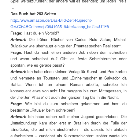
Spiel weiterzuführen; der andere will es beenden; um jeden Preis
…
Das Buch hat 263 Seiten.
http://www.amazon.de/Das-Bild-Zeit-Ruprecht-
G%C3%BCnther/dp/3941935194/ref=asap_bc?ie=UTF8
Frage:
Hast du ein Vorbild?
Antwort:
Die frühen Bücher von Carlos Ruis Zafón; Michail
Bulgakow wie überhaupt einige der „Phantastischen Realisten“.
Frage:
Hast du noch einen anderen Job neben dem schreiben
und wann schreibst du? Gibt es feste Schreibtermine oder
spontan, wie es gerade passt?
Antwort:
Ich habe einen kleinen Verlag für Kunst- und Postkarten
und vermiete an Touristen und „Einheimische“ in Salvador da
Bahia. Wenn ich an einem Roman arbeite, schreibe ich
konsequent etwa von acht Uhr morgens bis zum Mittagessen, in
der „heißen Phase“ oft auch den ganzen Tag bis in die Nacht.
Frage:
Wie bist du zum schreiben gekommen und hast du
bestimmte „Rituale“ beim schreiben?
Antwort:
Ich habe schon seit meiner Jugend geschrieben. Die
„Initialzündung“ kam aber erst in Brasilien durch die Fülle der
Eindrücke, die auf mich einstürmten – die
musste
ich einfach
aufschreiben – zunächst als Kurzgeschichten; später wagte ich