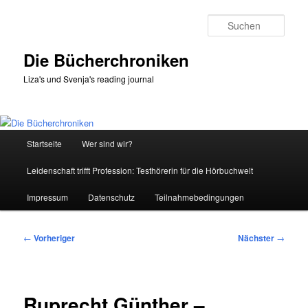
Zum
primären
Such
Inhalt
springen
Die Bücherchroniken
Liza's und Svenja's reading journal
Hauptmenü
Startseite
Wer sind wir?
Leidenschaft trifft Profession: Testhörerin für die Hörbuchwelt
Impressum
Datenschutz
Teilnahmebedingungen
Beitragsnavigation
←
Vorheriger
Nächster
→
Ruprecht Günther –