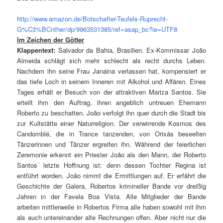
http://www.amazon.de/Botschafter-Teufels-Ruprecht-
G%C3%BCnther/dp/9963531385/ref=asap_bc?ie=UTF8
Im Zeichen der Götter
Klappentext:
Salvador da Bahia, Brasilien. Ex-Kommissar João
Almeida schlägt sich mehr schlecht als recht durchs Leben.
Nachdem ihn seine Frau Janaina verlassen hat, kompensiert er
das tiefe Loch in seinem Inneren mit Alkohol und Affären. Eines
Tages erhält er Besuch von der attraktiven Mariza Santos. Sie
erteilt ihm den Auftrag, ihren angeblich untreuen Ehemann
Roberto zu beschatten. João verfolgt ihn quer durch die Stadt bis
zur Kultstätte einer Natur­religion. Der verwirrende Kosmos des
Candomblé, die in Trance tanzenden, von Orixás beseelten
Tänzerinnen und Tänzer ergreifen ihn. Während der feierlichen
Zeremonie erkennt ein Priester João als den Mann, der Roberto
Santos´ letzte Hoffnung ist: denn dessen Tochter Regina ist
entführt worden. João nimmt die Ermittlungen auf. Er erfährt die
Geschichte der Galera, Robertos krimineller Bande vor dreißig
Jahren in der Favela Boa Vista. Alle Mitglieder der Bande
arbeiten mittlerweile in Robertos Firma alle haben sowohl mit ihm
als auch untereinander alte Rechnungen offen. Aber nicht nur die