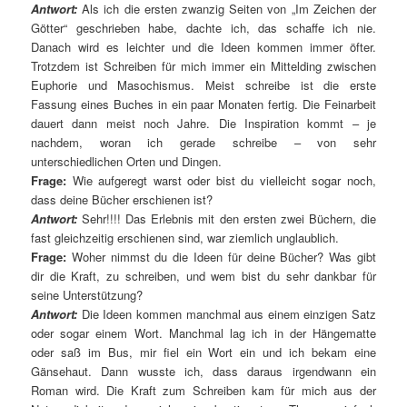
Antwort:
Als ich die ersten zwanzig Seiten von „Im Zeichen der
Götter“ geschrieben habe, dachte ich, das schaffe ich nie.
Danach wird es leichter und die Ideen kommen immer öfter.
Trotzdem ist Schreiben für mich immer ein Mittelding zwischen
Euphorie und Masochismus. Meist schreibe ist die erste
Fassung eines Buches in ein paar Monaten fertig. Die Feinarbeit
dauert dann meist noch Jahre. Die Inspiration kommt – je
nachdem, woran ich gerade schreibe – von sehr
unterschiedlichen Orten und Dingen.
Frage:
Wie aufgeregt warst oder bist du vielleicht sogar noch,
dass deine Bücher erschienen ist?
Antwort:
Sehr!!!! Das Erlebnis mit den ersten zwei Büchern, die
fast gleichzeitig erschienen sind, war ziemlich unglaublich.
Frage:
Woher nimmst du die Ideen für deine Bücher? Was gibt
dir die Kraft, zu schreiben, und wem bist du sehr dankbar für
seine Unterstützung?
Antwort:
Die Ideen kommen manchmal aus einem einzigen Satz
oder sogar einem Wort. Manchmal lag ich in der Hängematte
oder saß im Bus, mir fiel ein Wort ein und ich bekam eine
Gänsehaut. Dann wusste ich, dass daraus irgendwann ein
Roman wird. Die Kraft zum Schreiben kam für mich aus der