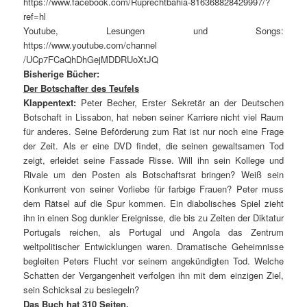
https://www.facebook.com/Ruprechtbahia-816368828429997/?
ref=hl
Youtube, Lesungen und Songs:
https://www.youtube.com/channel
/UCp7FCaQhDhGejMDDRUoXtJQ
Bisherige Bücher:
Der Botschafter des Teufels
Klappentext:
Peter Becher, Erster Sekretär an der Deutschen
Botschaft in Lissabon, hat neben seiner Karriere nicht viel Raum
für anderes. Seine Beförderung zum Rat ist nur noch eine Frage
der Zeit. Als er eine DVD findet, die seinen gewaltsamen Tod
zeigt, erleidet seine Fassade Risse. Will ihn sein Kollege und
Rivale um den Posten als Botschaftsrat bringen? Weiß sein
Konkurrent von seiner Vorliebe für farbige Frauen? Peter muss
dem Rätsel auf die Spur kommen. Ein diabolisches Spiel zieht
ihn in einen Sog dunkler Ereignisse, die bis zu Zeiten der Diktatur
Portugals reichen, als Portugal und Angola das Zentrum
weltpolitischer Entwicklungen waren. Dramatische Geheimnisse
begleiten Peters Flucht vor seinem angekündigten Tod. Welche
Schatten der Vergangenheit verfolgen ihn mit dem einzigen Ziel,
sein Schicksal zu besiegeln?
Das Buch hat 310 Seiten.