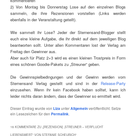
kommentieren
2) Von Montag bis Donnerstag Lose auf den einzelnen Blogs
sammeln, die ihre Rezensionen vorstellen (Links werden
ebenfalls in der Veranstaltung geteilt).
Wie sammelt ihr Lose? Jeder der Sternensand-Blogger stellt
euch eine kleine Aufgabe, die ihr direkt auf dem jeweiligen Blog
beantworten sollt. Unter allen Kommentaren lost der Verlag am
Freitag den Gewinner aus.
Aber auch für Platz 2+3 wird es einen kleinen Trostpreis in Form
eines schönen Goodie-Pakets zu „Streuner“ geben.
Die Gewinnspielbedingungen und der Gewinn werden vom
Sternensand Verlag gestellt und sind in der
Release-Party
einzusehen. Wenn ihr kein Facebook haben solltet, kann ich
leider nichts daran ändern, dass der Gewinner so ermittelt wird.
Dieser Eintrag wurde von
Liza
unter
Allgemein
veröffentlicht. Setze
ein Lesezeichen für den
Permalink
.
16 KOMMENTARE ZU „
[REZENSION] „STREUNER – VERFLUCHT
LIEBENSWERT“ VON STEFANIE SCHEURICH
“