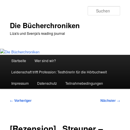
Zum
primären
Such
Inhalt
springen
Die Bücherchroniken
Liza's und Svenja's reading journal
Hauptmenü
Startseite
Wer sind wir?
Leidenschaft trifft Profession: Testhörerin für die Hörbuchwelt
Impressum
Datenschutz
Teilnahmebedingungen
Beitragsnavigation
←
Vorheriger
Nächster
→
[Rezension] „Streuner –