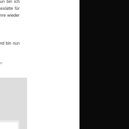
un bin ich
sslatte für
nre wieder
und bin nun
en