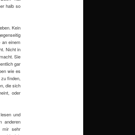
er halb so
leben. Kein
gegenseitig
pe an einem
t. Nicht in
 macht. Sie
entlich gar
ben wie es
 zu finden,
n, die sich
eint, oder
 lesen und
n anderen
t mir sehr