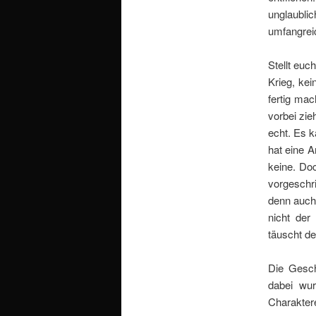
unglaubli
umfangreic
Stellt euc
Krieg, kei
fertig mac
vorbei zie
echt. Es k
hat eine A
keine. Do
vorgeschri
denn auch 
nicht der
täuscht d
Die Gesch
dabei wu
Charakter