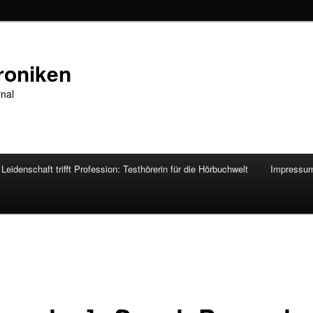
roniken
rnal
Leidenschaft trifft Profession: Testhörerin für die Hörbuchwelt
Impressu