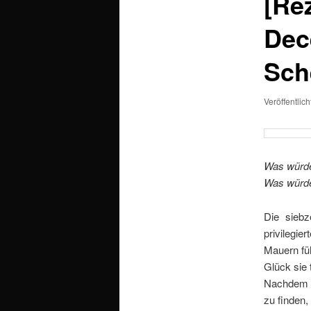
[Re
Dec
Sch
Veröffentlic
Was würdes
Was würde
Die siebz
privilegie
Mauern füh
Glück sie 
Nachdem ih
zu finden,