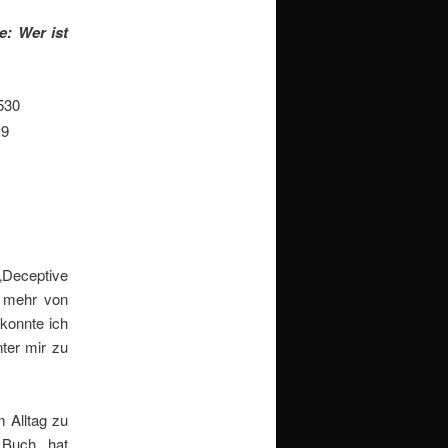
e: Wer ist
530
19
 „Deceptive
gt mehr von
konnte ich
ter mir zu
 Alltag zu
 Buch hat