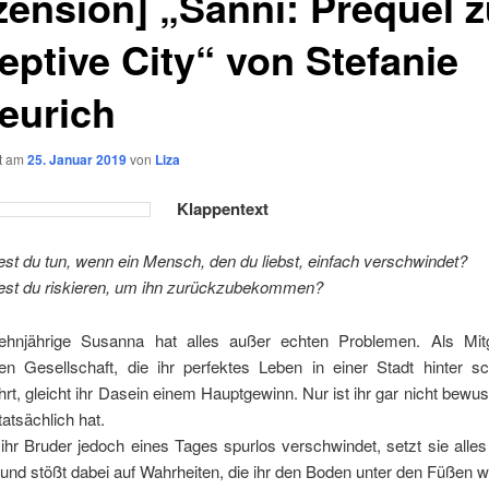
zension] „Sanni: Prequel 
eptive City“ von Stefanie
eurich
ht am
25. Januar 2019
von
Liza
Klappentext
t du tun, wenn ein Mensch, den du liebst, einfach verschwindet?
st du riskieren, um ihn zurückzubekommen?
ehnjährige Susanna hat alles außer echten Problemen. Als Mitg
rten Gesellschaft, die ihr perfektes Leben in einer Stadt hinter 
rt, gleicht ihr Dasein einem Hauptgewinn. Nur ist ihr gar nicht bewuss
tatsächlich hat.
r Bruder jedoch eines Tages spurlos verschwindet, setzt sie alles
 und stößt dabei auf Wahrheiten, die ihr den Boden unter den Füßen 