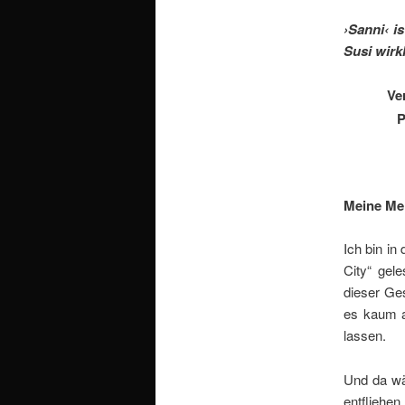
›Sanni‹ i
Susi wirk
Ve
P
Meine Me
Ich bin in
City“ gele
dieser Ge
es kaum a
lassen.
Und da wä
entflieh