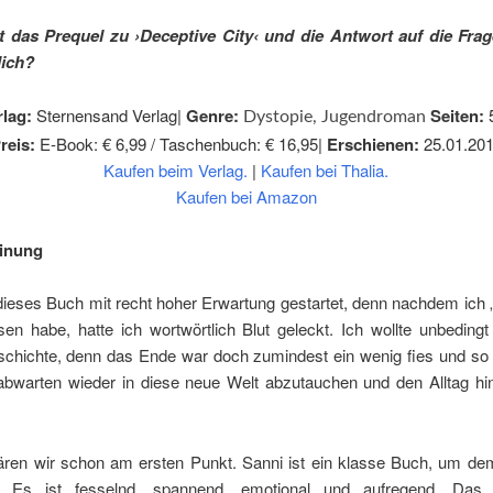
st das Prequel zu ›Deceptive City‹ und die Antwort auf die Frag
lich?
rlag:
Sternensand Verlag|
Genre:
Seiten:
Dystopie, Jugendroman
reis:
E-Book: € 6,99 / Taschenbuch: € 16,95|
Erschienen:
25.01.20
Kaufen beim Verlag
.
|
Kaufen bei Thalia.
Kaufen bei Amazon
inung
 dieses Buch mit recht hoher Erwartung gestartet, denn nachdem ich
sen habe, hatte ich wortwörtlich Blut geleckt. Ich wollte unbedin
schichte, denn das Ende war doch zumindest ein wenig fies und so 
bwarten wieder in diese neue Welt abzutauchen und den Alltag hin
ren wir schon am ersten Punkt. Sanni ist ein klasse Buch, um dem
en. Es ist fesselnd, spannend, emotional und aufregend. Das