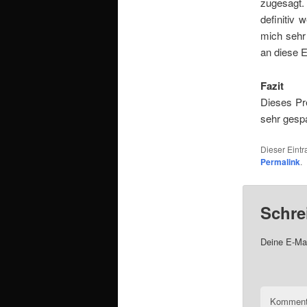
zugesagt.
definitiv 
mich sehr
an diese 
Fazit
Dieses Pre
sehr gespa
Dieser Eint
Permalink
.
Schre
Deine E-Mai
Komment