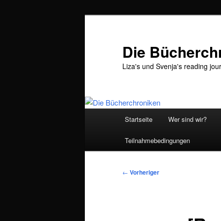
Zum
primären
Inhalt
Die Bücherch
springen
Liza's und Svenja's reading jou
Hauptmenü
Startseite
Wer sind wir?
Teilnahmebedingungen
Beitragsnavigation
←
Vorheriger