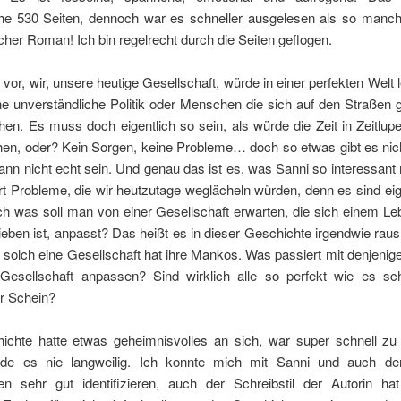
che 530 Seiten, dennoch war es schneller ausgelesen als so manch
her Roman! Ich bin regelrecht durch die Seiten geflogen.
h vor, wir, unsere heutige Gesellschaft, würde in einer perfekten Welt 
ne unverständliche Politik oder Menschen die sich auf den Straßen 
hen. Es muss doch eigentlich so sein, als würde die Zeit in Zeitlu
hen, oder? Kein Sorgen, keine Probleme… doch so etwas gibt es nich
ann nicht echt sein. Und genau das ist es, was Sanni so interessant
rt Probleme, die wir heutzutage weglächeln würden, denn es sind eig
ch was soll man von einer Gesellschaft erwarten, die sich einem Le
eben ist, anpasst? Das heißt es in dieser Geschichte irgendwie raus
solch eine Gesellschaft hat ihre Mankos. Was passiert mit denjenige
 Gesellschaft anpassen? Sind wirklich alle so perfekt wie es sch
er Schein?
ichte hatte etwas geheimnisvolles an sich, war super schnell zu
rde es nie langweilig. Ich konnte mich mit Sanni und auch de
en sehr gut identifizieren, auch der Schreibstil der Autorin ha