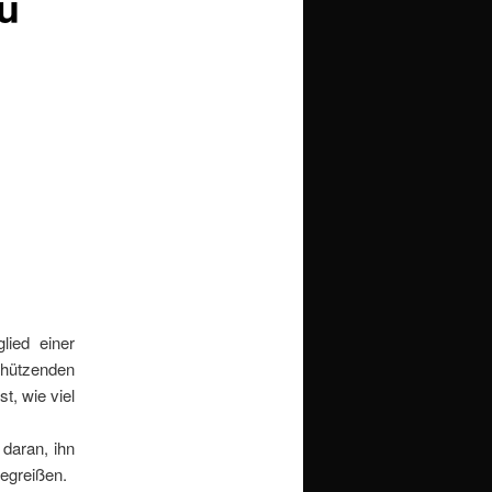
zu
lied einer
schützenden
t, wie viel
 daran, ihn
wegreißen.