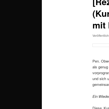
[Re
(Ku
mit 
Veröffentlic
Pen. Obwo
als genug 
vorprogra
und sich 
gemeinsam
Ein Wieder
Diese Kur