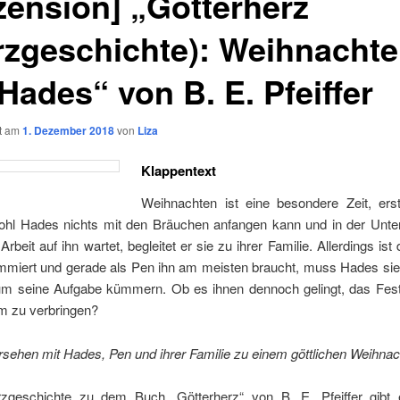
zension] „Götterherz
rzgeschichte): Weihnacht
Hades“ von B. E. Pfeiffer
ht am
1. Dezember 2018
von
Liza
Klappentext
Weihnachten ist eine besondere Zeit, erst
hl Hades nichts mit den Bräuchen anfangen kann und in der Unte
Arbeit auf ihn wartet, begleitet er sie zu ihrer Familie. Allerdings is
mmiert und gerade als Pen ihn am meisten braucht, muss Hades sie
um seine Aufgabe kümmern. Ob es ihnen dennoch gelingt, das Fest
 zu verbringen?
sehen mit Hades, Pen und ihrer Familie zu einem göttlichen Weihnac
zgeschichte zu dem Buch „Götterherz“ von B. E. Pfeiffer gibt 