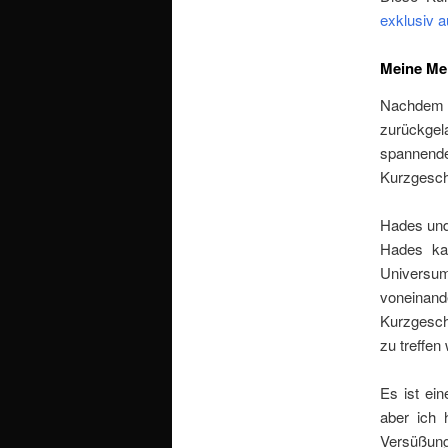
exklusiv 
Meine Me
Nachdem i
zurückgel
spannend
Kurzgesch
Hades und
Hades ka
Universum
voneinan
Kurzgesch
zu treffen 
Es ist ei
aber ich 
Versüßung