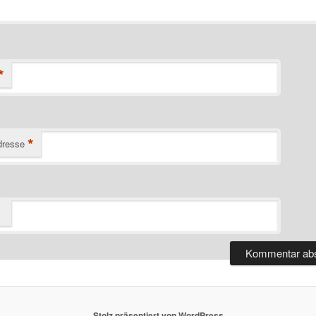
*
*
dresse
Stolz präsentiert von WordPress