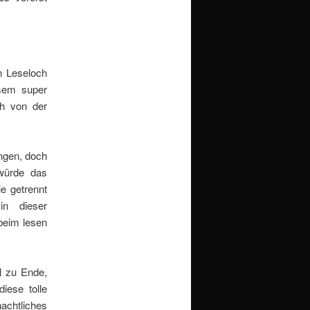
n Leseloch
esem super
h von der
ngen, doch
würde das
e getrennt
in dieser
beim lesen
l zu Ende,
iese tolle
achtliches