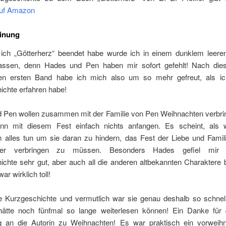
auf Amazon
inung
ch „Götterherz“ beendet habe wurde ich in einem dunklem leere
assen, denn Hades und Pen haben mir sofort gefehlt! Nach di
en ersten Band habe ich mich also um so mehr gefreut, als ic
ichte erfahren habe!
 Pen wollen zusammen mit der Familie von Pen Weihnachten verbri
nn mit diesem Fest einfach nichts anfangen. Es scheint, als 
 alles tun um sie daran zu hindern, das Fest der Liebe und Famili
der verbringen zu müssen. Besonders Hades gefiel mir 
ichte sehr gut, aber auch all die anderen altbekannten Charaktere 
war wirklich toll!
ne Kurzgeschichte und vermutlich war sie genau deshalb so schnel
hätte noch fünfmal so lange weiterlesen können! Ein Danke für d
 an die Autorin zu Weihnachten! Es war praktisch ein vorweihn