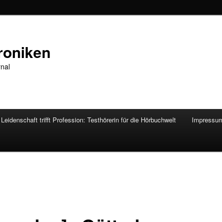
roniken
rnal
Leidenschaft trifft Profession: Testhörerin für die Hörbuchwelt
Impressu