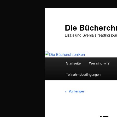
Zum
primären
Inhalt
Die Bücherch
springen
Liza's und Svenja's reading jou
Hauptmenü
Startseite
Wer sind wir?
Teilnahmebedingungen
Beitragsnavigation
←
Vorheriger