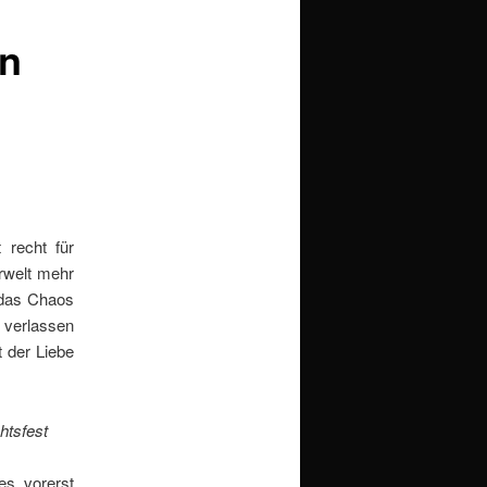
en
 recht für
rwelt mehr
t das Chaos
 verlassen
 der Liebe
htsfest
es vorerst