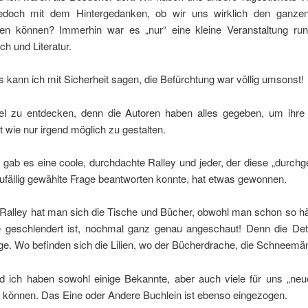
jedoch mit dem Hintergedanken, ob wir uns wirklich den ganze
gen können? Immerhin war es „nur“ eine kleine Veranstaltung r
h und Literatur.
 kann ich mit Sicherheit sagen, die Befürchtung war völlig umsonst!
el zu entdecken, denn die Autoren haben alles gegeben, um ihre
t wie nur irgend möglich zu gestalten.
ab es eine coole, durchdachte Ralley und jeder, der diese „durchge
ufällig gewählte Frage beantworten konnte, hat etwas gewonnen.
 Ralley hat man sich die Tische und Bücher, obwohl man schon so hä
 geschlendert ist, nochmal ganz genau angeschaut! Denn die Det
ge. Wo befinden sich die Lilien, wo der Bücherdrache, die Schneemä
d ich haben sowohl einige Bekannte, aber auch viele für uns „neu
 können. Das Eine oder Andere Buchlein ist ebenso eingezogen.