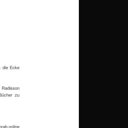
m die Ecke
m Radisson
Bücher zu
orab online