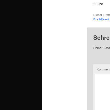
~ Liza
Dieser Eint
BuchPassio
Schre
Deine E-Mai
Komment