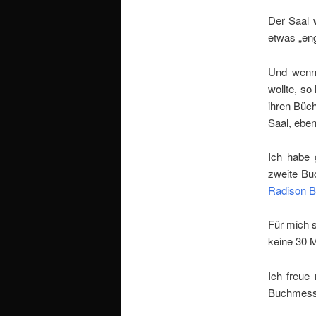
Der Saal w
etwas „en
Und wenn 
wollte, s
ihren Büc
Saal, eben
Ich habe 
zweite Bu
Radison B
Für mich s
keine 30 
Ich freue
Buchmess