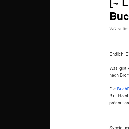
[~ L
Buc
Veröffentlic
Endlich! E
Was gibt 
nach Brem
Die
BuchP
Blu Hote
präsentier
Svenja und