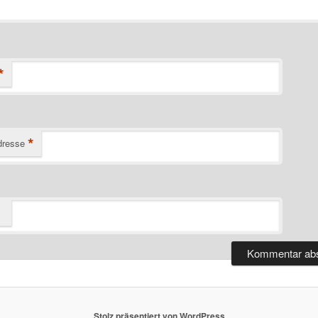
*
*
dresse
Stolz präsentiert von WordPress