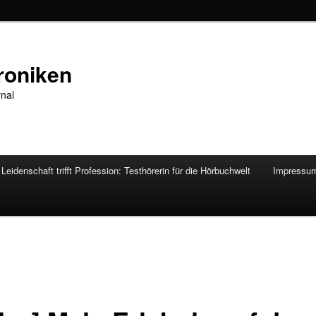
roniken
rnal
Leidenschaft trifft Profession: Testhörerin für die Hörbuchwelt
Impressu