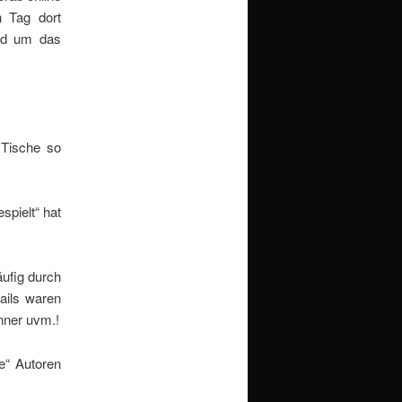
n Tag dort
und um das
 Tische so
spielt“ hat
ufig durch
ails waren
nner uvm.!
e“ Autoren