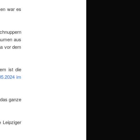
cken war es
schnuppern
räumen aus
as vor dem
em ist die
05.2024 im
t das ganze
 Leipziger