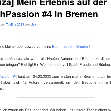
iza] Mein Erlebnis auf der
hPassion #4 in Bremen
ht am
7. März 2023
von
Liza
ine kleine, aber sowas von feine
Buchmesse in Bremen
!
es schöneres, als wenn ein Haufen Autoren ihre Bücher zu dir u
en bringen? Richtig! Ein Wochenende voll Spaß, Freude und Bücher.
assion #4
fand am 04.03.2023 zum ersten mal in Bremen statt. I
l haben sich 42 Autoren versammelt, um den Besuchern ihre 
en.
 ich waren als Besucher dort. Wir haben uns unsere Tagestickets v