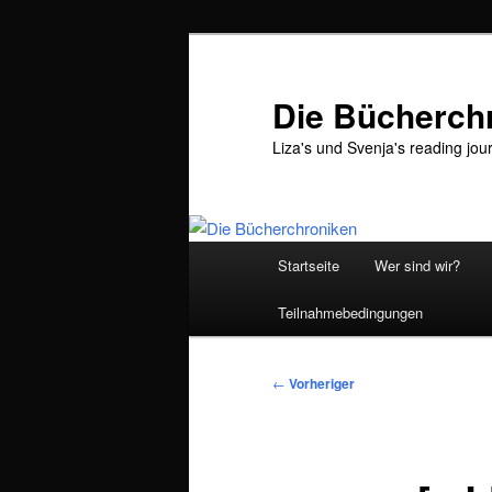
Zum
primären
Inhalt
Die Bücherch
springen
Liza's und Svenja's reading jou
Hauptmenü
Startseite
Wer sind wir?
Teilnahmebedingungen
Beitragsnavigation
←
Vorheriger