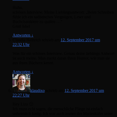
Huhu,
schönes Interview. Meine Lieblingsantwort: „Beim Schreiben
fühle ich ein sadistisches Vergnügen, Leser und
Buchcharaktere zu quälen …“
Gruß Isbel
Antworten
↓
Claudia Heinrich
schrieb
am
12. September 2017 um
22:32 Uhr
:
Was für ein schönes Interview. Genau deine lieblings Antwort
ist auch meine. Man merkt daran ihren Humor, wie man sie
aus ihren Büchern kennt.
Antworten
↓
klaudixo
schrieb
am
12. September 2017 um
22:27 Uhr
:
Hey Liza 🙂
Ich muss echt sagen, die menschliche Fliege ist einfach
unheimlich lustig. Ich war auch immer der Marienkäfer unter