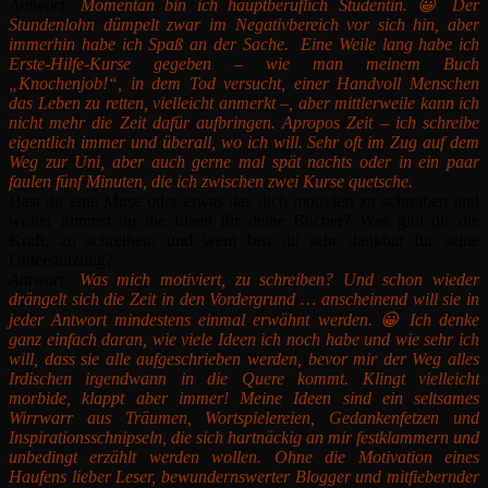
Antwort:
Momentan bin ich hauptberuflich Studentin. 😀 Der
Stundenlohn dümpelt zwar im Negativbereich vor sich hin, aber
immerhin habe ich Spaß an der Sache. Eine Weile lang habe ich
Erste-Hilfe-Kurse gegeben – wie man meinem Buch
„Knochenjob!“, in dem Tod versucht, einer Handvoll Menschen
das Leben zu retten, vielleicht anmerkt –, aber mittlerweile kann ich
nicht mehr die Zeit dafür aufbringen. Apropos Zeit – ich schreibe
eigentlich immer und überall, wo ich will. Sehr oft im Zug auf dem
Weg zur Uni, aber auch gerne mal spät nachts oder in ein paar
faulen fünf Minuten, die ich zwischen zwei Kurse quetsche.
Hast du eine Muse oder etwas das dich motiviert zu schreiben und
woher nimmst du die Ideen für deine Bücher? Was gibt dir die
Kraft, zu schreiben, und wem bist du sehr dankbar für seine
Unterstützung?
Antwort:
Was mich motiviert, zu schreiben? Und schon wieder
drängelt sich die Zeit in den Vordergrund … anscheinend will sie in
jeder Antwort mindestens einmal erwähnt werden. 😀 Ich denke
ganz einfach daran, wie viele Ideen ich noch habe und wie sehr ich
will, dass sie alle aufgeschrieben werden, bevor mir der Weg alles
Irdischen irgendwann in die Quere kommt. Klingt vielleicht
morbide, klappt aber immer! Meine Ideen sind ein seltsames
Wirrwarr aus Träumen, Wortspielereien, Gedankenfetzen und
Inspirationsschnipseln, die sich hartnäckig an mir festklammern und
unbedingt erzählt werden wollen. Ohne die Motivation eines
Haufens lieber Leser, bewundernswerter Blogger und mitfiebernder