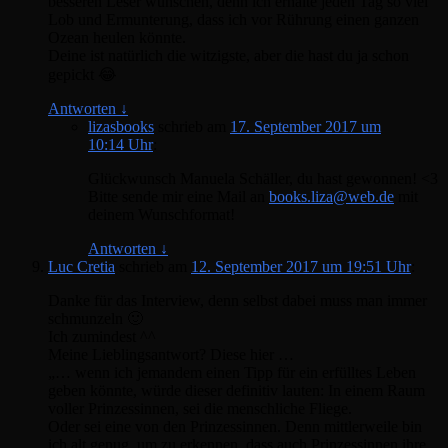
besseren Leser wünschen, denn ich erhalte jeden Tag so viel
Lob und Ermunterung, dass ich vor Rührung einen ganzen
Ozean heulen könnte.
Deine ist natürlich die witzigste, aber die hast du ja schon
gepickt 😂
Antworten
↓
lizasbooks
schrieb
am
17. September 2017 um
10:14 Uhr
:
Glückwunsch Manuela Schäller, du hast gewonnen! <3
Bitte sende mir eine Mail an
books.liza@web.de
mit
deinem Wunschformat!
Antworten
↓
Luc Cretia
schrieb
am
12. September 2017 um 19:51 Uhr
:
Danke für das Interview, denn selbst dabei muss man immer
schmunzeln 🙂
Ich zumindest ^^
Meine Lieblingsantwort? Diese hier …
„… wenn ich jemandem einen Tipp für ein erfülltes Leben
geben könnte, würde dieser definitiv lauten: In einem Raum
voller Prinzessinnen, sei die menschliche Fliege.
Oder sei eine von den Prinzessinnen. Denn mittlerweile bin
ich alt genug, um zu erkennen, dass auch Prinzessinnen ihre