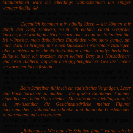
Mitautorinnen wäre ich allerdings wahrscheinlich um einiges
weniger fleißig. 😀
Kommen dir die Ideen beim Schreiben, oder hast du immer einen
Notizblock oder etwas anderes dabei?
Antwort:
Eigentlich kommen mir ständig Ideen – die können mir
durch den Kopf schießen, wenn ich einfach einem Gespräch
lausche, merkwürdig ins Nichts starre oder schon am Schreiben bin.
Ich wünschte, mein ästhetisches Empfinden wäre stark genug, um
mich dazu zu bringen, mir einen klassischen Notizblock zuzulegen,
aber meistens muss die Notiz-Funktion meines Handys herhalten.
Zuhause habe ich trotzdem einen kleinen Berg aus Notizbüchern
und losen Blättern, auf dem hieroglyphengleiches Gekritzel meine
verworrenen Ideen festhält.
Kannst du uns erklären was du beim Schreiben fühlst? Ob bei
traurigen, lustigen oder spannenden Szenen? Gibt es Rituale die du
beim Schreiben befolgst?
Antwort:
Beim Schreiben fühle ich ein sadistisches Vergnügen, Leser
und Buchcharaktere zu quälen – die großen Emotionen kommen
eigentlich erst beim Überarbeiten. Mein absolutes Lieblingsritual ist
es, unwissentlich die Gesichtsausdrücke meiner Figuren
nachzumachen, während ich schreibe, und damit alle Umstehenden
zu alarmieren und zu verwirren.
Zu Welchem Genre zählst du dein Buch? Wie bist du auf genau
dieses Genre gekommen?
Antwort:
„Rabenaas – Wie man die Schatten fängt“ würde ich als