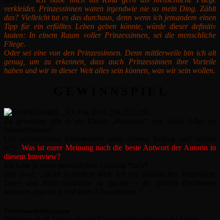
verkleidet. Prinzessinnen waren irgendwie nie so mein Ding. Zählt
das? Vielleicht tut es das durchaus, denn wenn ich jemandem einen
Tipp für ein erfülltes Leben geben könnte, würde dieser definitiv
lauten: In einem Raum voller Prinzessinnen, sei die menschliche
Fliege.
Oder sei eine von den Prinzessinnen. Denn mittlerweile bin ich alt
genug, um zu erkennen, dass auch Prinzessinnen ihre Vorteile
haben und wir in dieser Welt alles sein können, was wir sein wollen.
G E W I N N S P I E L
Zu gewinnen gibt es ein Ebook „Rabenaas“ von Sarah Adler im
Wunschformat!
Um teilzunehmen kommentiert unter diesem Beitrag und verrate
mir:
Was ist eurer Meinung nach die beste Antwort der Autorin in
diesem Interview?
Ich habe ja einen persönlichen Liebling *lach*
und zwar:
„Beim Schreiben fühle ich ein sadistisches Vergnügen,
Leser und Buchcharaktere zu quälen – die großen Emotionen
kommen eigentlich erst beim Überarbeiten.“
Teilnahmebedingungen:
Teilnahme ab 18 Jahren oder mit Einverständniserklärung der Eltern.