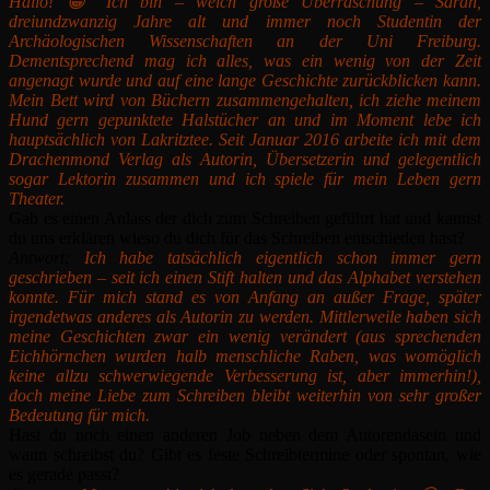
Hallo! 😀 Ich bin – welch große Überraschung – Sarah,
dreiundzwanzig Jahre alt und immer noch Studentin der
Archäologischen Wissenschaften an der Uni Freiburg.
Dementsprechend mag ich alles, was ein wenig von der Zeit
angenagt wurde und auf eine lange Geschichte zurückblicken kann.
Mein Bett wird von Büchern zusammengehalten, ich ziehe meinem
Hund gern gepunktete Halstücher an und im Moment lebe ich
hauptsächlich von Lakritztee. Seit Januar 2016 arbeite ich mit dem
Drachenmond Verlag als Autorin, Übersetzerin und gelegentlich
sogar Lektorin zusammen und ich spiele für mein Leben gern
Theater.
Gab es einen Anlass der dich zum Schreiben geführt hat und kannst
du uns erklären wieso du dich für das Schreiben entschieden hast?
Antwort:
Ich habe tatsächlich eigentlich schon immer gern
geschrieben – seit ich einen Stift halten und das Alphabet verstehen
konnte. Für mich stand es von Anfang an außer Frage, später
irgendetwas anderes als Autorin zu werden. Mittlerweile haben sich
meine Geschichten zwar ein wenig verändert (aus sprechenden
Eichhörnchen wurden halb menschliche Raben, was womöglich
keine allzu schwerwiegende Verbesserung ist, aber immerhin!),
doch meine Liebe zum Schreiben bleibt weiterhin von sehr großer
Bedeutung für mich.
Hast du noch einen anderen Job neben dem Autorendasein und
wann schreibst du? Gibt es feste Schreibtermine oder spontan, wie
es gerade passt?