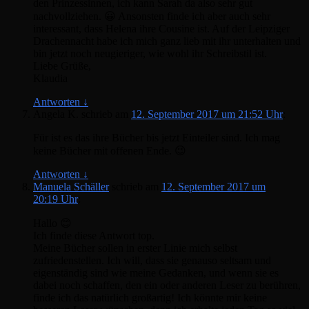
den Prinzessinnen, ich kann Sarah da also sehr gut
nachvollziehen. 😀 Ansonsten finde ich aber auch sehr
interessant, dass Helena ihre Cousine ist. Auf der Leipziger
Drachennacht habe ich mich ganz lieb mit ihr unterhalten und
bin jetzt noch neugieriger, wie wohl ihr Schreibstil ist.
Liebe Grüße,
Klaudia
Antworten
↓
Angela K.
schrieb
am
12. September 2017 um 21:52 Uhr
:
Für ist es das ihre Bücher bis jetzt Einteiler sind. Ich mag
keine Bücher mit offenen Ende. 😉
Antworten
↓
Manuela Schäller
schrieb
am
12. September 2017 um
20:19 Uhr
:
Hallo 😊
Ich finde diese Antwort top.
Meine Bücher sollen in erster Linie mich selbst
zufriedenstellen. Ich will, dass sie genauso seltsam und
eigenständig sind wie meine Gedanken, und wenn sie es
dabei noch schaffen, den ein oder anderen Leser zu berühren,
finde ich das natürlich großartig! Ich könnte mir keine