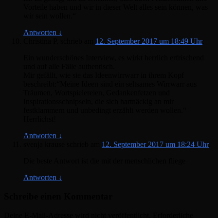
Vorteile haben und wir in dieser Welt alles sein können, was
wir sein wollen.“
Antworten
↓
Christina P.
schrieb
am
12. September 2017 um 18:49 Uhr
:
Ein wunderschönes Interview, es wirkt herrlich erfrischend
und auf alle Fälle authentisch.
Mir gefällt, wie sie das Ideenwirrwarr in ihrem Kopf
beschreibt:“Meine Ideen sind ein seltsames Wirrwarr aus
Träumen, Wortspielereien, Gedankenfetzen und
Inspirationsschnipseln, die sich hartnäckig an mir
festklammern und unbedingt erzählt werden wollen.“
Herrlichst!
Antworten
↓
svenja krause
schrieb
am
12. September 2017 um 18:24 Uhr
:
Die beste Antwort ist die mit der menschlichen fliege
Antworten
↓
Schreibe einen Kommentar
Deine E-Mail-Adresse wird nicht veröffentlicht.
Erforderliche