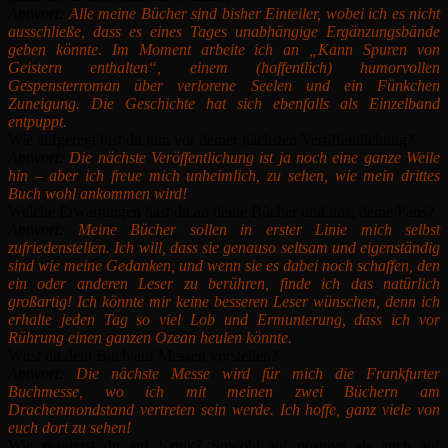
Antwort:
Alle meine Bücher sind bisher Einteiler, wobei ich es nicht
ausschließe, dass es eines Tages unabhängige Ergänzungsbände
geben könnte. Im Moment arbeite ich an „Kann Spuren von
Geistern enthalten“, einem (hoffentlich) humorvollen
Gespensterroman über verlorene Seelen und ein Fünkchen
Zuneigung. Die Geschichte hat sich ebenfalls als Einzelband
entpuppt.
Wie aufgeregt bist du nun vor deiner nächsten Veröffentlichung?
Antwort:
Die nächste Veröffentlichung ist ja noch eine ganze Weile
hin – aber ich freue mich unheimlich, zu sehen, wie mein drittes
Buch wohl ankommen wird!
Welche Erwartungen hast du an deine Bücher und uns, deine Fans?
Antwort:
Meine Bücher sollen in erster Linie mich selbst
zufriedenstellen. Ich will, dass sie genauso seltsam und eigenständig
sind wie meine Gedanken, und wenn sie es dabei noch schaffen, den
ein oder anderen Leser zu berühren, finde ich das natürlich
großartig! Ich könnte mir keine besseren Leser wünschen, denn ich
erhalte jeden Tag so viel Lob und Ermunterung, dass ich vor
Rührung einen ganzen Ozean heulen könnte.
Wirst du dein Buch auf Messen vorstellen?
Antwort:
Die nächste Messe wird für mich die Frankfurter
Buchmesse, wo ich mit meinen zwei Büchern am
Drachenmondstand vertreten sein werde. Ich hoffe, ganz viele von
euch dort zu sehen!
Wie reagierst du auf Kritik? Sowohl auf positive als auch auf