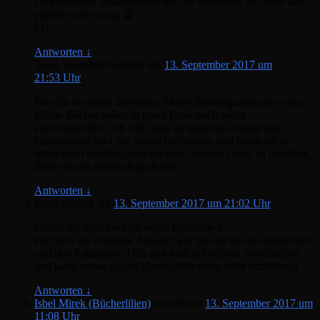
Umstehenden zu alarmieren und zu verwirren. Ich finde das
einfach sehr witzig 😉
LG
Antworten
↓
Tanja Wertebach
schrieb
am
13. September 2017 um
21:53 Uhr
:
Was für ein tolles Interview. Meine liebliengsantwort ist die:
Meine Bücher sollen in erster Linie mich selbst
zufriedenstellen. Ich will, dass sie genauso seltsam und
eigenständig sind wie meine Gedanken, und wenn sie es
dabei noch schaffen, den ein oder anderen Leser zu berühren,
finde ich das natürlich großartig!
Antworten
↓
Britta
schrieb
am
13. September 2017 um 21:02 Uhr
:
Danke für dieses wundervolle Interview:)
Für mich die schönste Antwort war die mit den Notizbüchern
und den Kritzeleien:) Ich steh total auf schöne Notizbücher
und kann meine eigene Handschrift meist nicht entziffern;)
Antworten
↓
Isbel Mirek (Bücherlilien)
schrieb
am
13. September 2017 um
11:08 Uhr
: