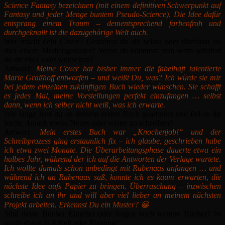
Science Fantasy bezeichnen (mit einem definitiven Schwerpunkt auf
Fantasy und jeder Menge buntem Pseudo-Science). Die Idee dafür
entsprang einem Traum – dementsprechend farbenfroh und
durchgeknallt ist die dazugehörige Welt auch.
Wer macht dein Cover? Gestaltest du sie selbst oder überlässt du
dies einem Mediengestalter? Wenn du könntest: von wem würdest
du dir ein Cover wünschen?
Antwort:
Meine Cover hat bisher immer die fabelhaft talentierte
Marie Graßhoff entworfen – und weißt Du, was? Ich würde sie mir
bei jedem einzelnen zukünftigen Buch wieder wünschen. Sie schafft
es jedes Mal, meine Vorstellungen perfekt einzufangen … selbst
dann, wenn ich selber nicht weiß, was ich erwarte.
Wie lange hast du an deinem ersten Buch gearbeitet und fiel es dir
leicht, danach etwas Neues oder weiter zu schreiben?
Antwort:
Mein erstes Buch war „Knochenjob!“ und der
Schreibprozess ging erstaunlich fix – ich glaube, geschrieben habe
ich etwa zwei Monate. Die Überarbeitungsphase dauerte etwa ein
halbes Jahr, während der ich auf die Antworten der Verlage wartete.
Ich wollte damals schon unbedingt mit Rabenaas anfangen … und
während ich an Rabenaas saß, konnte ich es kaum erwarten, die
nächste Idee aufs Papier zu bringen. Überraschung – inzwischen
schreibe ich an ihr und will aber viel lieber an meinem nächsten
Projekt arbeiten. Erkennst Du ein Muster? 😀
Sind deine Bücher Einteiler oder folgen noch weitere Bücher? Ist
grade etwas in Arbeit oder Planung?