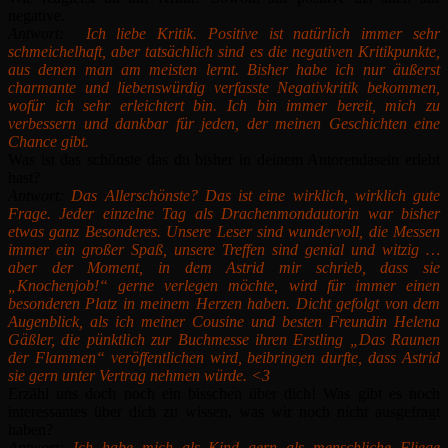
negative.
Antwort:
Ich liebe Kritik. Positive ist natürlich immer sehr
schmeichelhaft, aber tatsächlich sind es die negativen Kritikpunkte,
aus denen man am meisten lernt. Bisher habe ich nur äußerst
charmante und liebenswürdig verfasste Negativkritik bekommen,
wofür ich sehr erleichtert bin. Ich bin immer bereit, mich zu
verbessern und dankbar für jeden, der meinen Geschichten eine
Chance gibt.
Was ist das schönste das du bisher in deinem Autorendasein erlebt
hast?
Antwort:
Das Allerschönste? Das ist eine wirklich, wirklich gute
Frage. Jeder einzelne Tag als Drachenmondautorin war bisher
etwas ganz Besonderes. Unsere Leser sind wundervoll, die Messen
immer ein großer Spaß, unsere Treffen sind genial und witzig …
aber der Moment, in dem Astrid mir schrieb, dass sie
„Knochenjob!“ gerne verlegen möchte, wird für immer einen
besonderen Platz in meinem Herzen haben. Dicht gefolgt von dem
Augenblick, als ich meiner Cousine und besten Freundin Helena
Gäßler, die pünktlich zur Buchmesse ihren Erstling „Das Raunen
der Flammen“ veröffentlichen wird, beibringen durfte, dass Astrid
sie gern unter Vertrag nehmen würde. <3
Erzähl uns doch noch ein bisschen über dich! Was gibt es noch
interessantes über dich zu wissen, was wir noch nicht ausgefragt
haben?
Antwort:
Ich habe mich als Kind gern als menschliche Fliege