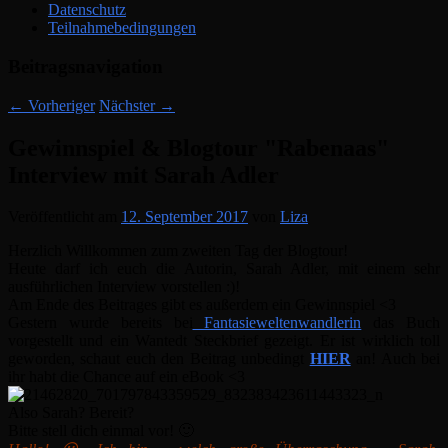
Datenschutz
Teilnahmebedingungen
Beitragsnavigation
←
Vorheriger
Nächster
→
Gewinnspiel & Blogtour "Rabenaas"
Interview mit Sarah Adler
Veröffentlicht am
12. September 2017
von
Liza
Herzlich Willkommen zum zweiten Tag der Blogtour!
Heute darf ich euch die Autorin, Sarah Adler, mit einem sehr
ausführlichen Interview vorstellen :)!
Am Ende des Beitrages gibt es außerdem ein Gewinnspiel <3
Gestern wurde bereits bei
Fantasieweltenwandlerin
das Buch
vorgestellt und ein Wantedt Steckbrief gezeigt. Er ist wirklich toll
geworden, schaut euch den Beitrag unbedingt
HIER
an! Auch bei
ihr habt die Chance auf ein eBook <3
Also Sarah? Bereit?
Bitte stell dich einmal vor! 🙂