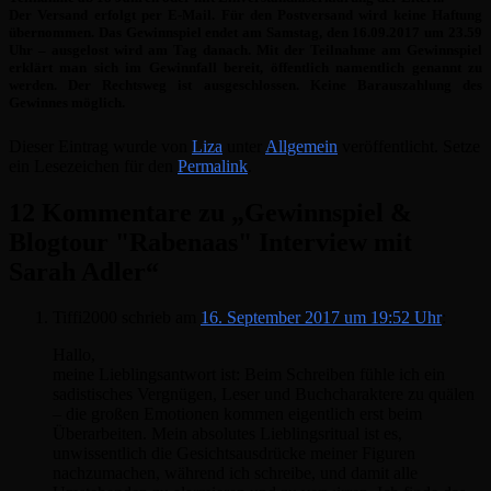
Der Versand erfolgt per E-Mail. Für den Postversand wird keine Haftung
übernommen. Das Gewinnspiel endet am Samstag, den 16.09.2017 um 23.59
Uhr – ausgelost wird am Tag danach. Mit der Teilnahme am Gewinnspiel
erklärt man sich im Gewinnfall bereit, öffentlich namentlich genannt zu
werden. Der Rechtsweg ist ausgeschlossen. Keine Barauszahlung des
Gewinnes möglich.
Dieser Eintrag wurde von
Liza
unter
Allgemein
veröffentlicht. Setze
ein Lesezeichen für den
Permalink
.
12 Kommentare zu „
Gewinnspiel &
Blogtour "Rabenaas" Interview mit
Sarah Adler
“
Tiffi2000
schrieb
am
16. September 2017 um 19:52 Uhr
:
Hallo,
meine Lieblingsantwort ist: Beim Schreiben fühle ich ein
sadistisches Vergnügen, Leser und Buchcharaktere zu quälen
– die großen Emotionen kommen eigentlich erst beim
Überarbeiten. Mein absolutes Lieblingsritual ist es,
unwissentlich die Gesichtsausdrücke meiner Figuren
nachzumachen, während ich schreibe, und damit alle