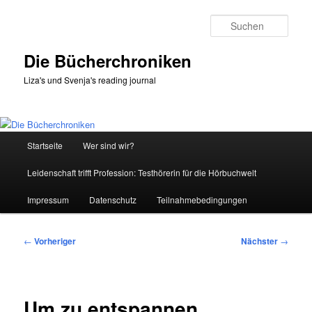
Zum
primären
Such
Inhalt
springen
Die Bücherchroniken
Liza's und Svenja's reading journal
Hauptmenü
Startseite
Wer sind wir?
Leidenschaft trifft Profession: Testhörerin für die Hörbuchwelt
Impressum
Datenschutz
Teilnahmebedingungen
Beitragsnavigation
←
Vorheriger
Nächster
→
Um zu entspannen…