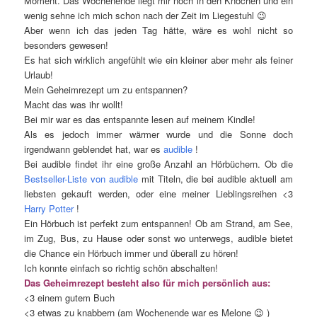
Moment. Das Wochenende liegt mir noch in den Knochen und ein
wenig sehne ich mich schon nach der Zeit im Liegestuhl 😉
Aber wenn ich das jeden Tag hätte, wäre es wohl nicht so
besonders gewesen!
Es hat sich wirklich angefühlt wie ein kleiner aber mehr als feiner
Urlaub!
Mein Geheimrezept um zu entspannen?
Macht das was ihr wollt!
Bei mir war es das entspannte lesen auf meinem Kindle!
Als es jedoch immer wärmer wurde und die Sonne doch
irgendwann geblendet hat, war es
audible
!
Bei audible findet ihr eine große Anzahl an Hörbüchern. Ob die
Bestseller-Liste von audible
mit Titeln, die bei audible aktuell am
liebsten gekauft werden, oder eine meiner Lieblingsreihen <3
Harry Potter
!
Ein Hörbuch ist perfekt zum entspannen! Ob am Strand, am See,
im Zug, Bus, zu Hause oder sonst wo unterwegs, audible bietet
die Chance ein Hörbuch immer und überall zu hören!
Ich konnte einfach so richtig schön abschalten!
Das Geheimrezept besteht also für mich persönlich aus:
<3 einem gutem Buch
<3 etwas zu knabbern (am Wochenende war es Melone 😉 )