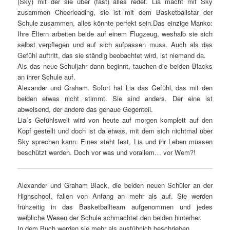
(Sky) mit der sie über (fast) alles redet. Lia macht mit Sky
zusammen Cheerleading, sie ist mit dem Basketballstar der
Schule zusammen, alles könnte perfekt sein.Das einzige Manko:
Ihre Eltern arbeiten beide auf einem Flugzeug, weshalb sie sich
selbst verpflegen und auf sich aufpassen muss. Auch als das
Gefühl auftritt, das sie ständig beobachtet wird, ist niemand da.
Als das neue Schuljahr dann beginnt, tauchen die beiden Blacks
an ihrer Schule auf.
Alexander und Graham. Sofort hat Lia das Gefühl, das mit den
beiden etwas nicht stimmt. Sie sind anders. Der eine ist
abweisend, der andere das genaue Gegenteil.
Lia´s Gefühlswelt wird von heute auf morgen komplett auf den
Kopf gestellt und doch ist da etwas, mit dem sich nichtmal über
Sky sprechen kann. Eines steht fest, Lia und ihr Leben müssen
beschützt werden. Doch vor was und vorallem… vor Wem?!
Alexander und Graham Black, die beiden neuen Schüler an der
Highschool, fallen von Anfang an mehr als auf. Sie werden
frühzeitig in das Basketballteam aufgenommen und jedes
weibliche Wesen der Schule schmachtet den beiden hinterher.
In dem Buch werden sie mehr als ausführlich beschrieben.