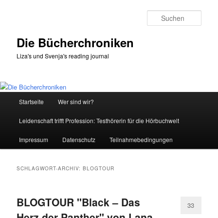
Zum
Zum
primären
sekundären
Such
Inhalt
Inhalt
springen
springen
Die Bücherchroniken
Liza's und Svenja's reading journal
Hauptmenü
Startseite
Wer sind wir?
Leidenschaft trifft Profession: Testhörerin für die Hörbuchwelt
Impressum
Datenschutz
Teilnahmebedingungen
SCHLAGWORT-ARCHIV:
BLOGTOUR
BLOGTOUR "Black – Das
33
Herz der Panther" von Lana