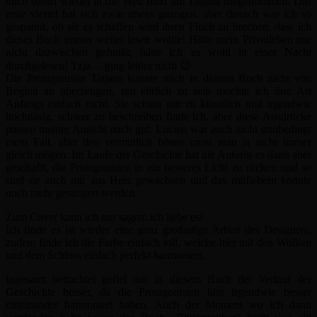
mich sofort wieder in die Welt rund um Tatjana mitgenommen. Das
erste viertel hat sich zwar etwas gezogen, aber danach war ich so
gespannt, ob sie es schaffen wird ihren Fluch zu brechen, dass ich
dieses Buch immer weiter lesen wollte! Hätte mein Privatleben mir
nicht dazwischen gefunkt, hätte ich es wohl in einer Nacht
durchgelesen! Tzja… ging leider nicht 😉
Die Protagonistin Tatjana konnte mich in diesem Buch nicht von
Beginn an überzeugen, um ehrlich zu sein mochte ich ihre Art
Anfangs einfach nicht. Sie schien mir zu künstlich und irgendwie
hochnäsig, schwer zu beschreiben finde ich, aber diese Ausdrücke
passen meiner Ansicht nach gut. Lucien war auch nicht unnbedingt
mein Fall, aber den vermutlich bösen muss man ja nicht immer
gleich mögen. Im Laufe der Geschichte hat die Autorin es dann aber
geschafft, die Protagonisten in ein besseres Licht zu rücken und so
sind sie auch mir ans Herz gewachsen und das mitfiebern konnte
noch mehr gesteigert werden.
Zum Cover kann ich nur sagen: ich liebe es!
Ich finde es ist wieder eine ganz großartige Arbeit des Designers,
zudem finde ich die Farbe einfach toll, welche hier mit den Wolken
und dem Schloss einfach perfekt harmoniert.
Ingesamt betrachtet gefiel mir in diesem Buch der Verlauf der
Geschichte besser, da die Protagonisten hier irgendwie besser
miteinander harmoniert haben. Auch der Moment wo ich dann