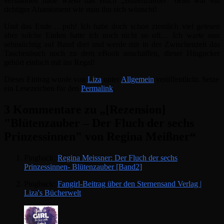
verstanden habe wieso das Buch „Blütenzauber“ heißt war ein
richtiger Ahamoment wie man ihn sich wünscht!
Und das Ende… puh! Ich habe doch schon ziemlich viel gelesen
aber solche Enden hatte ich noch nicht so oft… Ich warte nun
sehnsüchtig auf Band drei und werde mir in der Zwischenzeit das
Taschenbuch noch zu dem eBook anschaffen, dieser Hingucker
gehört einfach mit ins Regal!
Dieser Eintrag wurde von
Liza
unter
Allgemein
veröffentlicht. Setze
ein Lesezeichen für den
Permalink
.
3 Kommentare zu „
[Rezension]
"Blütenzauber – Der Fluch der sechs
Prinzessinnen" von Regina Meißner
“
Pingback:
Regina Meissner: Der Fluch der sechs
Prinzessinnen- Blütenzauber [Band2]
Pingback:
Fangirl-Beitrag über den Sternensand Verlag |
Liza's Bücherwelt