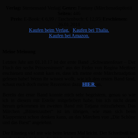
Verlag:
Sternensand Verlag|
Genre:
Fantasy (Märchenadaption)|
Seiten:
446
Preis:
E-Book: € 6,99 / Taschenbuch: € 12,95|
Erschienen:
26.01.2018
Kaufen beim Verlag.
|
Kaufen bei Thalia.
Kaufen bei Amazon.
Meine Meinung
Letztes Jahr am 01.10.17 ist der erste Band „Schwanenfeuer – Der
Fluch der sechs Prinzessinnen“ aus der Feder von Regina Meißner
erschienen und somit kam es, dass ich meine erste Märchenadption
gelesen habe! Wenn ihr wissen wollt, wie ich den ersten Band fand,
schaut euch doch meine Rezension dazu
HIER
an.
Bereits der erste Band konnte mich sehr begeistern, genau so wie
ich in diesem mit Estelle mitgefiebert habe, bin ich nicht drum
herum gekommen im zweiten Band mit Tatjana mitzufiebern. Das
Märchen „Blütenzauber“ ist im übrigen, wie man sich beim
Klappentext schon denken kann, an das Märchen von
„Die Schöne
und das Biest“
angelehnt.
Der Einstieg viel mir wie beim letzten Mal leicht. Der Schreibstil hat