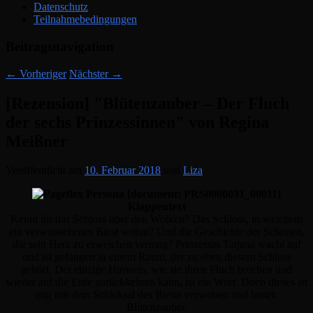
Datenschutz
Teilnahmebedingungen
Beitragsnavigation
←
Vorheriger
Nächster
→
[Rezension] "Blütenzauber – Der Fluch
der sechs Prinzessinnen" von Regina
Meißner
Veröffentlicht am
10. Februar 2018
von
Liza
Klappentext
Kennt ihr das Schloss über den Wolken? Das Schloss, in welchem
ein verwunschenes Biest wohnt? Und die Geschichte der Schönen,
die sein Herz zu erweichen vermag? Prinzessin Tatjana wacht auf
und ist gefangen in einem Raum, der zu eben diesem Schloss
gehört. Der einzige Hinweis, wie sie ihren Fluch brechen und
wieder auf die Erde zurückkehren kann, ist ein Wort. Doch dieses ist
eng mit dem Schicksal des Biests verwoben und lautet:
Blütenzauber.