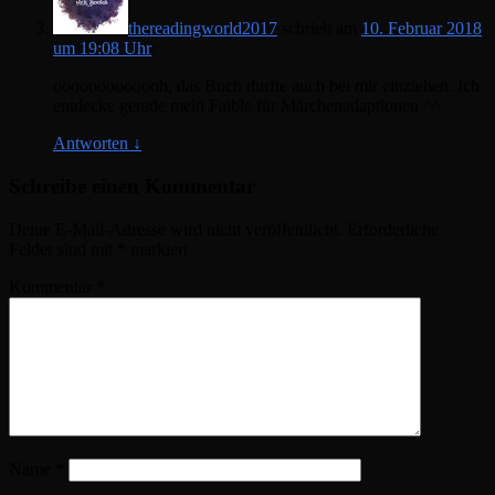
thereadingworld2017
schrieb
am
10. Februar 2018
um 19:08 Uhr
:
ooooooooooooh, das Buch durfte auch bei mir einziehen. Ich
entdecke gerade mein Faible für Märchenadaptionen ^^
Antworten
↓
Schreibe einen Kommentar
Deine E-Mail-Adresse wird nicht veröffentlicht.
Erforderliche
Felder sind mit
*
markiert
Kommentar
*
Name
*