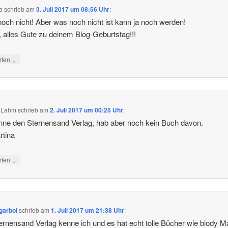
a
schrieb
am
3. Juli 2017 um 08:56 Uhr
:
noch nicht! Aber was noch nicht ist kann ja noch werden!
, alles Gute zu deinem Blog-Geburtstag!!!
↓
rten
a Lahm
schrieb
am
2. Juli 2017 um 00:25 Uhr
:
nne den Sternensand Verlag, hab aber noch kein Buch davon.
rtina
↓
rten
garboi
schrieb
am
1. Juli 2017 um 21:38 Uhr
:
ernensand Verlag kenne ich und es hat echt tolle Bücher wie blody M