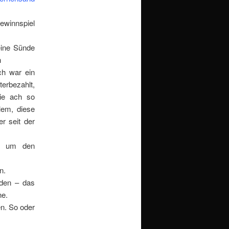
Gewinnspiel
eine Sünde
h
ch war ein
erbezahlt,
ie ach so
lem, diese
r seit der
, um den
n.
rden – das
ne.
n. So oder