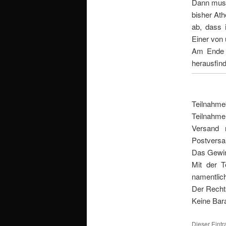
Dann muss
bisher Ath
ab, dass 
Einer von 
Am Ende b
herausfin
Teilnahme
Teilnahme 
Versand 
Postversa
Das Gewin
Mit der T
namentlic
Der Recht
Keine Bar
Dieser Eint