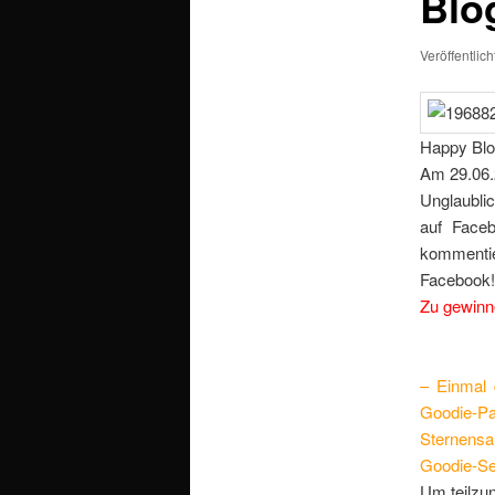
Blo
Veröffentlic
Happy Blo
Am 29.06.2
Unglaublic
auf Faceb
kommentie
Facebook
Zu gewinne
– Einmal 
Goodie-P
Sternensa
Goodie-Set
Um teilzu