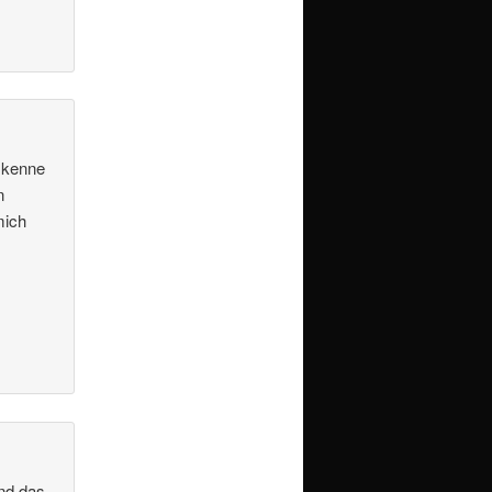
h kenne
n
mich
und das