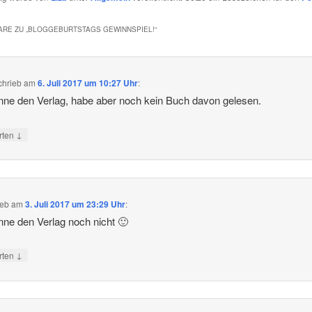
RE ZU „
BLOGGEBURTSTAGS GEWINNSPIEL!
“
chrieb
am
6. Juli 2017 um 10:27 Uhr
:
nne den Verlag, habe aber noch kein Buch davon gelesen.
↓
rten
ieb
am
3. Juli 2017 um 23:29 Uhr
:
nne den Verlag noch nicht 🙂
↓
rten