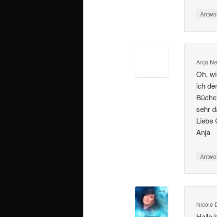
Antwo
Anja N
Oh, wi
ich de
Bücher
sehr d
Liebe
Anja
Antwo
Nicole
Hallo 