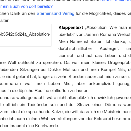
r ein Buch von dort bereits?
lichen Dank an den
Sternensand Verlag
für die Möglichkeit, dieses 
alten!
Klappente
x
t
„Absolution: Wie man 
überlebt“ von Jasmin Romana Welsc
Mein Name ist Sixten. Ich denke, i
durchschnittlicher Absteiger: unt
launisch und auf das Leben und d
e Welt schlecht zu sprechen. Da war mein kleines Drogenprob
reibenden Sitzungen bei Doktor Mattson und mein Kumpel Nils, de
e nicht gelernt hat, länger als zehn Stunden sauer auf mich zu sein.
ummarum war mein Leben Mist, aber unkompliziert genug
s in die tägliche Routine einfließen zu lassen.
genau so weitergemacht, wäre nicht alles plötzlich unwirklich geworde
l soll ich ein Todsünder sein und der Sklave eines Dämons we
zumindest die sprechende Katze, die will, dass ich sie Meisterin nen
t habe ich auch einfach Wahnvorstellungen von der Kokserei bekomme
Leben braucht eine Kehrtwende.