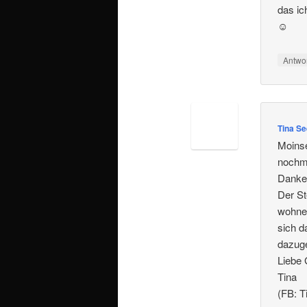
das ic
☺
Antwo
Tina Se
Moins
nochma
Danke 
Der St
wohnen
sich d
dazuge
Liebe
Tina
(FB: T