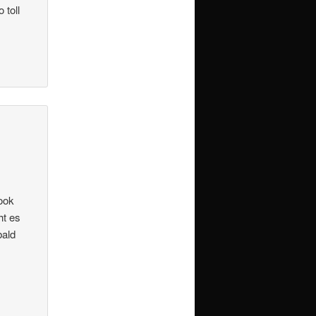
 toll
Book
ht es
bald