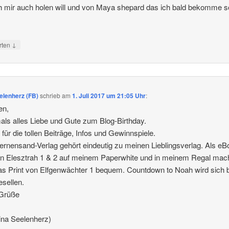
h mir auch holen will und von Maya shepard das ich bald bekomme so
↓
rten
elenherz (FB)
schrieb
am
1. Juli 2017 um 21:05 Uhr
:
en,
ls alles Liebe und Gute zum Blog-Birthday.
für die tollen Beiträge, Infos und Gewinnspiele.
ernensand-Verlag gehört eindeutig zu meinen Lieblingsverlag. Als e
 Elesztrah 1 & 2 auf meinem Paperwhite und in meinem Regal mac
as Print von Elfgenwächter 1 bequem. Countdown to Noah wird sich 
sellen.
 Grüße
ina Seelenherz)