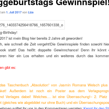
ggeburtstags Gewinnspiel
ht am
1. Juli 2017
von
Liza
g-Birthday!
017 ist mein Blog hier bereits 2 Jahre alt geworden!
h, wie schnell die Zeit vergeht!Die Gewinnspiele finden sowohl hie
ook statt! Das heißt: doppelte Gewinnchance! Denn ihr könnt
ren hier ein Los erhalten und ein weiteres durch das kommen
!
n gibt es:
das Taschenbuch „Absolution“ von Jasmin Romana Welsch plus 
aket! Außerdem ist noch ein Poster aus dem Verlagspro
nd Verlages dabei! Welches… ist eine Überraschung!
– 2. Platz 
 (gleiches wie abgebildet nur ohne Buch) und ein Überraschungspos
nehmen solltet ihr uns in den Kommentaren verraten:
Kennt ihr den S