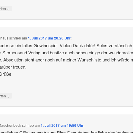
↓
rten
ehaus
schrieb
am
1. Juli 2017 um 20:20 Uhr
:
eder so ein tolles Gewinnspiel. Vielen Dank dafür! Selbstverständlic
n Sternensand Verlag und besitze auch schon einige der wundervolle
. Absolution steht aber noch auf meiner Wunschliste und ich würde 
arüber freuen.
 Grüße
↓
rten
 Dauchenbeck
schrieb
am
1. Juli 2017 um 19:56 Uhr
:
herzlichen Glückwunsch zum Blog Geburtstag. Ich liebe den Verlag 