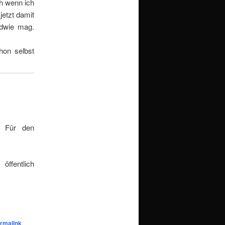
h wenn ich
jetzt damit
ndwie mag.
hon selbst
. Für den
öffentlich
rmalink
.