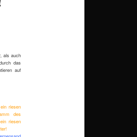
!
r, als auch
 durch das
tieren auf
ein riesen
gramm des
ein riesen
ter!
ternensand