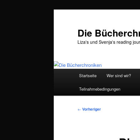
Zum
primären
Inhalt
Die Bücherch
springen
Liza's und Svenja's reading jou
Hauptmenü
Startseite
Wer sind wir?
Teilnahmebedingungen
Beitragsnavigation
←
Vorheriger