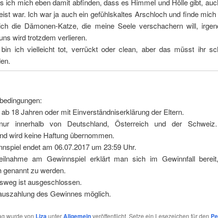
 ich mich eben damit abfinden, dass es Himmel und Hölle gibt, auc
eist war. Ich war ja auch ein gefühlskaltes Arschloch und finde mich 
ich die Dämonen-Katze, die meine Seele verschachern will, irge
uns wird trotzdem verlieren.
in ich vielleicht tot, verrückt oder clean, aber das müsst ihr sc
den.
bedingungen:
ab 18 Jahren oder mit Einverständniserklärung der Eltern.
nur innerhalb von Deutschland, Österreich und der Schweiz
nd wird keine Haftung übernommen.
nspiel endet am 06.07.2017 um 23:59 Uhr.
eilnahme am Gewinnspiel erklärt man sich im Gewinnfall bereit, 
h genannt zu werden.
sweg ist ausgeschlossen.
auszahlung des Gewinnes möglich.
rag wurde von
Liza
unter
Allgemein
veröffentlicht. Setze ein Lesezeichen für den
Pe