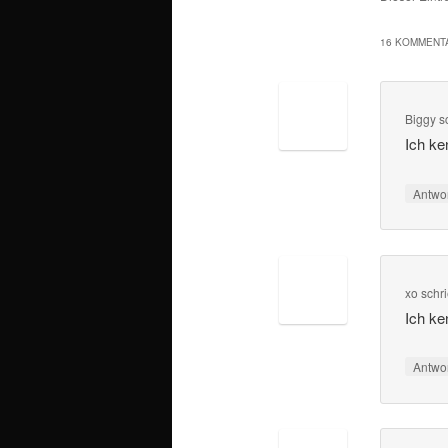
16 KOMMENTA
Biggy
s
Ich ke
Antwo
xo
schr
Ich ke
Antwo