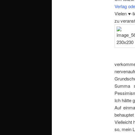
Verlag ode
Vielen ♥-
zu veranst
verkommen
nervenauf
Grundschul
Summa s
Pessimismu
Ich hätte 
Auf einma
behauptet 
Vielleich
so, mein 