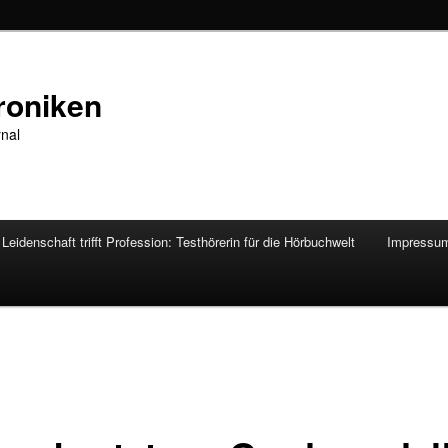
roniken
rnal
Leidenschaft trifft Profession: Testhörerin für die Hörbuchwelt
Impressu