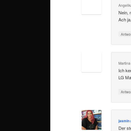
Angelik
Nein, 
Ach ja
Antwo
Martin
Ich ke
LG Ma
Antwo
jasmin 
Der st