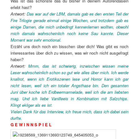
Was ist das schönste das du bisher in deinem Autorendasein
erlebt hast?
Antwort:
Das war auf der LBM, damals gab es den ersten Teil der
Fire Trilogie gerade einmal einige Wochen, und trotzdem gab es
einige Damen, die mich unbedingt kennenlernen wollten, obwohl
mich damals wahrscheinlich noch keine Sau kannte. Dieser
Moment war sehr emotional.
Erzähl uns doch noch ein bisschen über dich! Was gibt es noch
interessantes über dich zu wissen, was wir noch nicht ausgefragt
haben?
Antwort:
Mmm, das ist schwierig, inzwischen wissen meine
Leser wahrscheinlich schon so gut wie alles über mich. Ich werde
knallrot, wenn ich Erotikszenen lese und Horror kann ich gar
nicht lesen, weil ich ein totaler Angsthase bin. Den gesamten
Juni über koche ich Erdbeermarmelade, weil ich die am liebsten
mag. Und ich liebe Vanilleeis in Kombination mit Salzchips.
Klingt ekliger als es ist.
Vielen Dank für das Interview, ich freue mich, dass ich dabei sein
durfte.
G E W I N N S P I E L