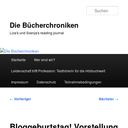
Zum
primären
Such
Inhalt
springen
Die Bücherchroniken
Liza's und Svenja's reading journal
Hauptmenü
Startseite
Wer sind wir?
Leidenschaft trifft Profession: Testhörerin für die Hörbuchwelt
Impressum
Datenschutz
Teilnahmebedingungen
Beitragsnavigation
←
Vorheriger
Nächster
→
Bloggeburtstag! Vorstellung