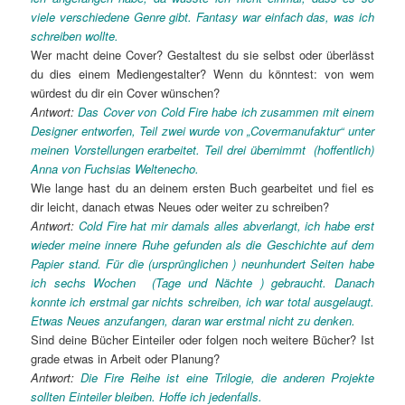
viele verschiedene Genre gibt. Fantasy war einfach das, was ich
schreiben wollte.
Wer macht deine Cover? Gestaltest du sie selbst oder überlässt
du dies einem Mediengestalter? Wenn du könntest: von wem
würdest du dir ein Cover wünschen?
Antwort:
Das Cover von Cold Fire habe ich zusammen mit einem
Designer entworfen, Teil zwei wurde von „Covermanufaktur“ unter
meinen Vorstellungen erarbeitet. Teil drei übernimmt (hoffentlich)
Anna von Fuchsias Weltenecho.
Wie lange hast du an deinem ersten Buch gearbeitet und fiel es
dir leicht, danach etwas Neues oder weiter zu schreiben?
Antwort:
Cold Fire hat mir damals alles abverlangt, ich habe erst
wieder meine innere Ruhe gefunden als die Geschichte auf dem
Papier stand. Für die (ursprünglichen ) neunhundert Seiten habe
ich sechs Wochen (Tage und Nächte ) gebraucht. Danach
konnte ich erstmal gar nichts schreiben, ich war total ausgelaugt.
Etwas Neues anzufangen, daran war erstmal nicht zu denken.
Sind deine Bücher Einteiler oder folgen noch weitere Bücher? Ist
grade etwas in Arbeit oder Planung?
Antwort:
Die Fire Reihe ist eine Trilogie, die anderen Projekte
sollten Einteiler bleiben. Hoffe ich jedenfalls.