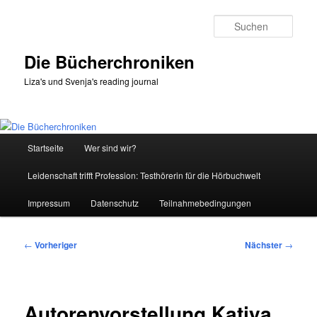
Zum
primären
Such
Inhalt
springen
Die Bücherchroniken
Liza's und Svenja's reading journal
Hauptmenü
Startseite
Wer sind wir?
Leidenschaft trifft Profession: Testhörerin für die Hörbuchwelt
Impressum
Datenschutz
Teilnahmebedingungen
Beitragsnavigation
←
Vorheriger
Nächster
→
Autorenvorstellung Katiya