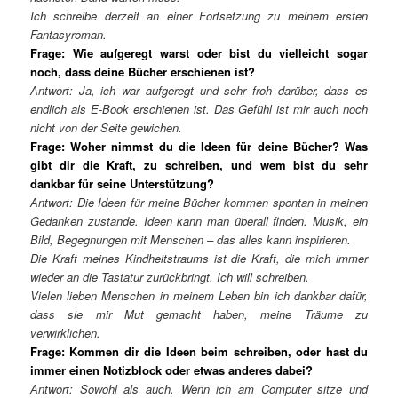
Ich schreibe derzeit an einer Fortsetzung zu meinem ersten
Fantasyroman.
Frage: Wie aufgeregt warst oder bist du vielleicht sogar
noch, dass deine Bücher erschienen ist?
Antwort: Ja, ich war aufgeregt und sehr froh dar
ü
ber, dass es
endlich als E-Book erschienen ist. Das Gef
ü
hl ist mir auch noch
nicht von der Seite gewichen.
Frage: Woher nimmst du die Ideen für deine Bücher? Was
gibt dir die Kraft, zu schreiben, und wem bist du sehr
dankbar für seine Unterstützung?
Antwort: Die Ideen f
ü
r meine B
ü
cher kommen spontan in meinen
Gedanken zustande. Ideen kann man
ü
berall finden. Musik, ein
Bild, Begegnungen mit Menschen
–
das alles kann inspirieren.
Die Kraft meines Kindheitstraums ist die Kraft, die mich immer
wieder an die Tastatur zur
ü
ckbringt. Ich will schreiben.
Vielen lieben Menschen in meinem Leben bin ich dankbar daf
ü
r,
dass sie mir Mut gemacht haben, meine Träume zu
verwirklichen.
Frage: Kommen dir die Ideen beim schreiben, oder hast du
immer einen Notizblock oder etwas anderes dabei?
Antwort: Sowohl als auch. Wenn ich am Computer sitze und