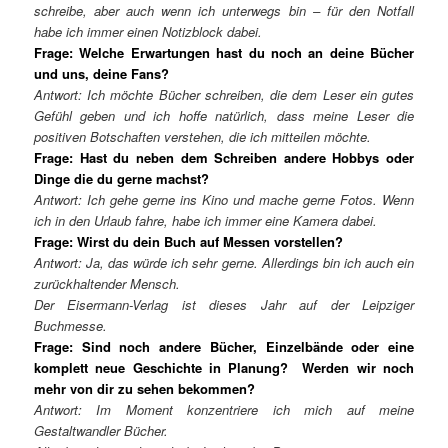
schreibe, aber auch wenn ich unterwegs bin
–
f
ü
r den Notfall
habe ich immer einen Notizblock dabei.
Frage: Welche Erwartungen hast du noch an deine Bücher
und uns, deine Fans?
Antwort: Ich m
ö
chte B
ü
cher schreiben, die dem Leser ein gutes
Gef
ü
hl geben und ich hoffe nat
ü
rlich, dass meine Leser die
positiven Botschaften verstehen, die ich mitteilen m
ö
chte.
Frage: Hast du neben dem Schreiben andere Hobbys oder
Dinge die du gerne machst?
Antwort: Ich gehe gerne ins Kino und mache gerne Fotos. Wenn
ich in den Urlaub fahre, habe ich immer eine Kamera dabei.
Frage: Wirst du dein Buch auf Messen vorstellen?
Antwort: Ja, das w
ü
rde ich sehr gerne. Allerdings bin ich auch ein
zur
ü
ckhaltender Mensch.
Der Eisermann-Verlag ist dieses Jahr auf der Leipziger
Buchmesse.
Frage: Sind noch andere Bücher, Einzelbände oder eine
komplett neue Geschichte in Planung? Werden wir noch
mehr von dir zu sehen bekommen?
Antwort: Im Moment konzentriere ich mich auf meine
Gestaltwandler B
ü
cher.