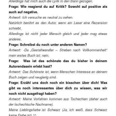
Allerdings hat mich auch die Lyrik in den Bann gezogen.
Frage: Wie reagierst du auf Kritik? Sowohl auf positive als
auch auf negative.
Antwort: Ich versuche es neutral zu sehen.
Nat
ü
rlich ber
ü
hrt es den Autor, wenn ein Leser eine Rezension
schreibt.
Allerdings ist nicht jeder Mensch gleich und jeder mag etwas
anderes.
Frage: Schreibst du noch unter anderen Namen?
Antwort: -Da
„
Gestaltwandler
–
Streben nach Vollkommenheit
“
mein erstes Buch ist; nein.
Frage: Was ist das schönste das du bisher in deinem
Autorendasein erlebt hast?
Antwort: Das Sch
ö
nste ist, wenn Menschen Interesse an deinem
Buch zeigen und neugierig sind.
Frage: Erzähl uns doch noch ein bisschen über dich! Was
gibt es noch interessantes über dich zu wissen, was wir
noch nicht ausgefragt haben?
Antwort: Meine Vorfahren kommen aus Tschechien (daher auch
der tschechische Nachname).
Meine Lieblingsfarbe ist Schwarz (Ja, ich weiß, dass Schwarz
keine Farbe ist) ^^