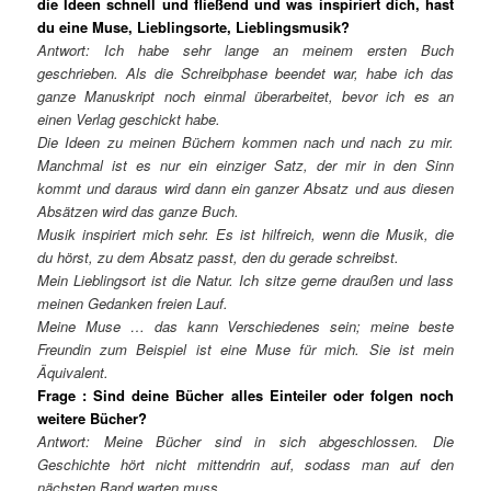
die Ideen schnell und fließend und was inspiriert dich, hast
du eine Muse, Lieblingsorte, Lieblingsmusik?
Antwort: Ich habe sehr lange an meinem ersten Buch
geschrieben. Als die Schreibphase beendet war, habe ich das
ganze Manuskript noch einmal
ü
berarbeitet, bevor ich es an
einen Verlag geschickt habe.
Die Ideen zu meinen B
ü
chern kommen nach und nach zu mir.
Manchmal ist es nur ein einziger Satz, der mir in den Sinn
kommt und daraus wird dann ein ganzer Absatz und aus diesen
Abs
ä
tzen wird das ganze Buch.
Musik inspiriert mich sehr. Es ist hilfreich, wenn die Musik, die
du h
ö
rst, zu dem Absatz passt, den du gerade schreibst.
Mein Lieblingsort ist die Natur. Ich sitze gerne drau
ß
en und lass
meinen Gedanken freien Lauf.
Meine Muse
…
das kann Verschiedenes sein; meine beste
Freundin zum Beispiel ist eine Muse f
ü
r mich. Sie ist mein
Ä
quivalent.
Frage : Sind deine Bücher alles Einteiler oder folgen noch
weitere Bücher?
Antwort: Meine B
ü
cher sind in sich abgeschlossen. Die
Geschichte h
ö
rt nicht mittendrin auf, sodass man auf den
n
ä
chsten Band warten muss.